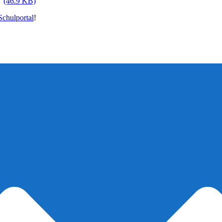
(46.9 KB)
chulportal
!