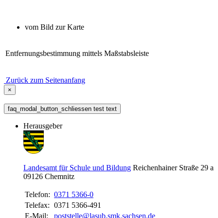
vom Bild zur Karte
Entfernungsbestimmung mittels Maßstabsleiste
Zurück zum Seitenanfang
×
faq_modal_button_schliessen test text
Herausgeber
Landesamt für Schule und Bildung
Reichenhainer Straße 29 a
09126
Chemnitz
Telefon:
0371 5366-0
Telefax:
0371 5366-491
E-Mail:
poststelle@lasub.smk.sachsen.de