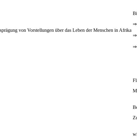
Bi
⇒
Ausprägung von Vorstellungen über das Leben der Menschen in Afrika
⇒
⇒
Fl
Ma
B
Z
wi