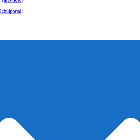
(46.9 KB)
chulportal
!