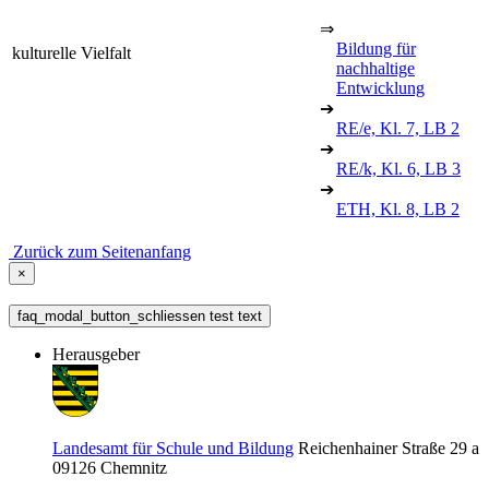
⇒
Bildung für
kulturelle Vielfalt
nachhaltige
Entwicklung
➔
RE/e, Kl. 7, LB 2
➔
RE/k, Kl. 6, LB 3
➔
ETH, Kl. 8, LB 2
Zurück zum Seitenanfang
×
faq_modal_button_schliessen test text
Herausgeber
Landesamt für Schule und Bildung
Reichenhainer Straße 29 a
09126
Chemnitz