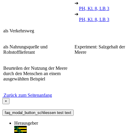
➔
PH, Kl. 8, LB 3
➔
PH, Kl. 8, LB 3
als Verkehrsweg
als Nahrungsquelle und
Experiment: Salzgehalt der
Rohstofflieferant
Meere
Beurteilen der Nutzung der Meere
durch den Menschen an einem
ausgewählten Beispiel
Zurück zum Seitenanfang
×
faq_modal_button_schliessen test text
Herausgeber