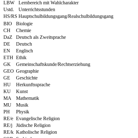
LBW
Lernbereich mit Wahlcharakter
Ustd.
Unterrichtsstunden
HS/RS
Hauptschulbildungsgang/Realschulbildungsgang
BIO
Biologie
CH
Chemie
DaZ
Deutsch als Zweitsprache
DE
Deutsch
EN
Englisch
ETH
Ethik
GK
Gemeinschaftskunde/Rechtserziehung
GEO
Geographie
GE
Geschichte
HU
Herkunftssprache
KU
Kunst
MA
Mathematik
MU
Musik
PH
Physik
RE/e
Evangelische Religion
RE/j
Jüdische Religion
RE/k
Katholische Religion