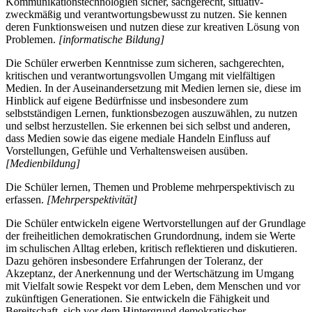
Kommunikationstechnologien sicher, sachgerecht, situativ-
zweckmäßig und verantwortungsbewusst zu nutzen. Sie kennen
deren Funktionsweisen und nutzen diese zur kreativen Lösung von
Problemen.
[informatische Bildung]
Die Schüler erwerben Kenntnisse zum sicheren, sachgerechten,
kritischen und verantwortungsvollen Umgang mit vielfältigen
Medien. In der Auseinandersetzung mit Medien lernen sie, diese im
Hinblick auf eigene Bedürfnisse und insbesondere zum
selbstständigen Lernen, funktionsbezogen auszuwählen, zu nutzen
und selbst herzustellen. Sie erkennen bei sich selbst und anderen,
dass Medien sowie das eigene mediale Handeln Einfluss auf
Vorstellungen, Gefühle und Verhaltensweisen ausüben.
[Medienbildung]
Die Schüler lernen, Themen und Probleme mehrperspektivisch zu
erfassen.
[Mehrperspektivität]
Die Schüler entwickeln eigene Wertvorstellungen auf der Grundlage
der freiheitlichen demokratischen Grundordnung, indem sie Werte
im schulischen Alltag erleben, kritisch reflektieren und diskutieren.
Dazu gehören insbesondere Erfahrungen der Toleranz, der
Akzeptanz, der Anerkennung und der Wertschätzung im Umgang
mit Vielfalt sowie Respekt vor dem Leben, dem Menschen und vor
zukünftigen Generationen. Sie entwickeln die Fähigkeit und
Bereitschaft, sich vor dem Hintergrund demokratischer