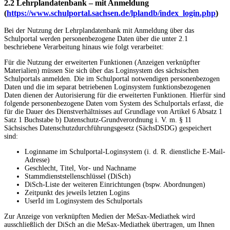
2.2 Lehrplandatenbank – mit Anmeldung
(
https://www.schulportal.sachsen.de/lplandb/index_login.php
)
Bei der Nutzung der Lehrplandatenbank mit Anmeldung über das
Schulportal werden personenbezogene Daten über die unter 2.1
beschriebene Verarbeitung hinaus wie folgt verarbeitet:
Für die Nutzung der erweiterten Funktionen (Anzeigen verknüpfter
Materialien) müssen Sie sich über das Loginsystem des sächsischen
Schulportals anmelden. Die im Schulportal notwendigen personenbezogen
Daten und die im separat betriebenen Loginsystem funktionsbezogenen
Daten dienen der Autorisierung für die erweiterten Funktionen. Hierfür sind
folgende personenbezogene Daten vom System des Schulportals erfasst, die
für die Dauer des Dienstverhältnisses auf Grundlage von Artikel 6 Absatz 1
Satz 1 Buchstabe b) Datenschutz-Grundverordnung i. V. m. § 11
Sächsisches Datenschutzdurchführungsgesetz (SächsDSDG) gespeichert
sind:
Loginname im Schulportal-Loginsystem (i. d. R. dienstliche E-Mail-
Adresse)
Geschlecht, Titel, Vor- und Nachname
Stammdienststellenschlüssel (DiSch)
DiSch-Liste der weiteren Einrichtungen (bspw. Abordnungen)
Zeitpunkt des jeweils letzten Logins
UserId im Loginsystem des Schulportals
Zur Anzeige von verknüpften Medien der MeSax-Mediathek wird
ausschließlich der DiSch an die MeSax-Mediathek übertragen, um Ihnen