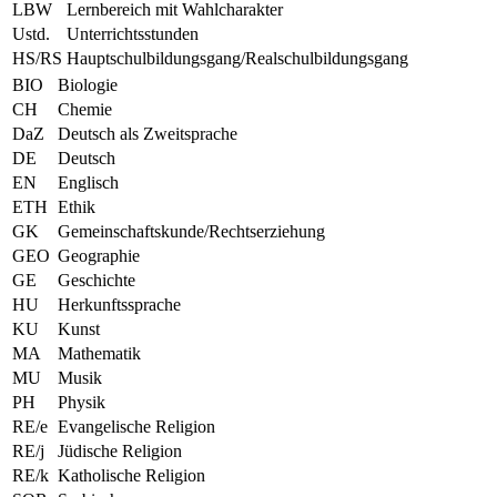
LBW
Lernbereich mit Wahlcharakter
Ustd.
Unterrichtsstunden
HS/RS
Hauptschulbildungsgang/Realschulbildungsgang
BIO
Biologie
CH
Chemie
DaZ
Deutsch als Zweitsprache
DE
Deutsch
EN
Englisch
ETH
Ethik
GK
Gemeinschaftskunde/Rechtserziehung
GEO
Geographie
GE
Geschichte
HU
Herkunftssprache
KU
Kunst
MA
Mathematik
MU
Musik
PH
Physik
RE/e
Evangelische Religion
RE/j
Jüdische Religion
RE/k
Katholische Religion