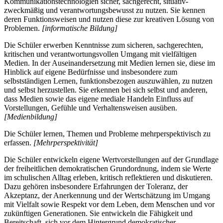
Kommunikationstechnologien sicher, sachgerecht, situativ-
zweckmäßig und verantwortungsbewusst zu nutzen. Sie kennen
deren Funktionsweisen und nutzen diese zur kreativen Lösung von
Problemen.
[informatische Bildung]
Die Schüler erwerben Kenntnisse zum sicheren, sachgerechten,
kritischen und verantwortungsvollen Umgang mit vielfältigen
Medien. In der Auseinandersetzung mit Medien lernen sie, diese im
Hinblick auf eigene Bedürfnisse und insbesondere zum
selbstständigen Lernen, funktionsbezogen auszuwählen, zu nutzen
und selbst herzustellen. Sie erkennen bei sich selbst und anderen,
dass Medien sowie das eigene mediale Handeln Einfluss auf
Vorstellungen, Gefühle und Verhaltensweisen ausüben.
[Medienbildung]
Die Schüler lernen, Themen und Probleme mehrperspektivisch zu
erfassen.
[Mehrperspektivität]
Die Schüler entwickeln eigene Wertvorstellungen auf der Grundlage
der freiheitlichen demokratischen Grundordnung, indem sie Werte
im schulischen Alltag erleben, kritisch reflektieren und diskutieren.
Dazu gehören insbesondere Erfahrungen der Toleranz, der
Akzeptanz, der Anerkennung und der Wertschätzung im Umgang
mit Vielfalt sowie Respekt vor dem Leben, dem Menschen und vor
zukünftigen Generationen. Sie entwickeln die Fähigkeit und
Bereitschaft, sich vor dem Hintergrund demokratischer