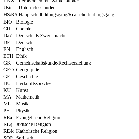
LBW
Lernbereich mit Wahlcharakter
Ustd.
Unterrichtsstunden
HS/RS
Hauptschulbildungsgang/Realschulbildungsgang
BIO
Biologie
CH
Chemie
DaZ
Deutsch als Zweitsprache
DE
Deutsch
EN
Englisch
ETH
Ethik
GK
Gemeinschaftskunde/Rechtserziehung
GEO
Geographie
GE
Geschichte
HU
Herkunftssprache
KU
Kunst
MA
Mathematik
MU
Musik
PH
Physik
RE/e
Evangelische Religion
RE/j
Jüdische Religion
RE/k
Katholische Religion
SOR
Sorbisch