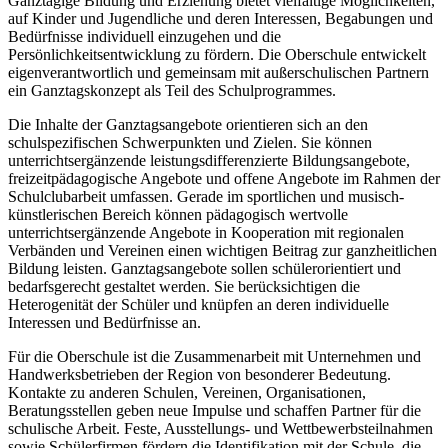
Ganztägige Bildung und Erziehung bietet vielfältige Möglichkeiten,
auf Kinder und Jugendliche und deren Interessen, Begabungen und
Bedürfnisse individuell einzugehen und die
Persönlichkeitsentwicklung zu fördern. Die Oberschule entwickelt
eigenverantwortlich und gemeinsam mit außerschulischen Partnern
ein Ganztagskonzept als Teil des Schulprogrammes.
Die Inhalte der Ganztagsangebote orientieren sich an den
schulspezifischen Schwerpunkten und Zielen. Sie können
unterrichtsergänzende leistungsdifferenzierte Bildungsangebote,
freizeitpädagogische Angebote und offene Angebote im Rahmen der
Schulclubarbeit umfassen. Gerade im sportlichen und musisch-
künstlerischen Bereich können pädagogisch wertvolle
unterrichtsergänzende Angebote in Kooperation mit regionalen
Verbänden und Vereinen einen wichtigen Beitrag zur ganzheitlichen
Bildung leisten. Ganztagsangebote sollen schülerorientiert und
bedarfsgerecht gestaltet werden. Sie berücksichtigen die
Heterogenität der Schüler und knüpfen an deren individuelle
Interessen und Bedürfnisse an.
Für die Oberschule ist die Zusammenarbeit mit Unternehmen und
Handwerksbetrieben der Region von besonderer Bedeutung.
Kontakte zu anderen Schulen, Vereinen, Organisationen,
Beratungsstellen geben neue Impulse und schaffen Partner für die
schulische Arbeit. Feste, Ausstellungs- und Wettbewerbsteilnahmen
sowie Schülerfirmen fördern die Identifikation mit der Schule, die