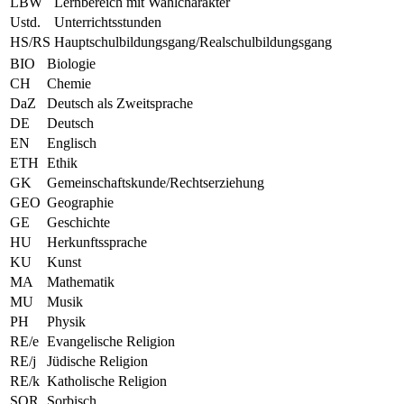
LBW
Lernbereich mit Wahlcharakter
Ustd.
Unterrichtsstunden
HS/RS
Hauptschulbildungsgang/Realschulbildungsgang
BIO
Biologie
CH
Chemie
DaZ
Deutsch als Zweitsprache
DE
Deutsch
EN
Englisch
ETH
Ethik
GK
Gemeinschaftskunde/Rechtserziehung
GEO
Geographie
GE
Geschichte
HU
Herkunftssprache
KU
Kunst
MA
Mathematik
MU
Musik
PH
Physik
RE/e
Evangelische Religion
RE/j
Jüdische Religion
RE/k
Katholische Religion
SOR
Sorbisch