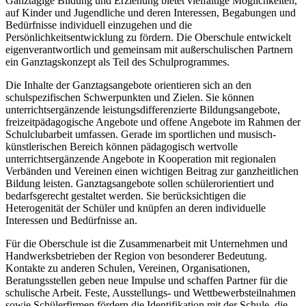
Ganztägige Bildung und Erziehung bietet vielfältige Möglichkeiten,
auf Kinder und Jugendliche und deren Interessen, Begabungen und
Bedürfnisse individuell einzugehen und die
Persönlichkeitsentwicklung zu fördern. Die Oberschule entwickelt
eigenverantwortlich und gemeinsam mit außerschulischen Partnern
ein Ganztagskonzept als Teil des Schulprogrammes.
Die Inhalte der Ganztagsangebote orientieren sich an den
schulspezifischen Schwerpunkten und Zielen. Sie können
unterrichtsergänzende leistungsdifferenzierte Bildungsangebote,
freizeitpädagogische Angebote und offene Angebote im Rahmen der
Schulclubarbeit umfassen. Gerade im sportlichen und musisch-
künstlerischen Bereich können pädagogisch wertvolle
unterrichtsergänzende Angebote in Kooperation mit regionalen
Verbänden und Vereinen einen wichtigen Beitrag zur ganzheitlichen
Bildung leisten. Ganztagsangebote sollen schülerorientiert und
bedarfsgerecht gestaltet werden. Sie berücksichtigen die
Heterogenität der Schüler und knüpfen an deren individuelle
Interessen und Bedürfnisse an.
Für die Oberschule ist die Zusammenarbeit mit Unternehmen und
Handwerksbetrieben der Region von besonderer Bedeutung.
Kontakte zu anderen Schulen, Vereinen, Organisationen,
Beratungsstellen geben neue Impulse und schaffen Partner für die
schulische Arbeit. Feste, Ausstellungs- und Wettbewerbsteilnahmen
sowie Schülerfirmen fördern die Identifikation mit der Schule, die