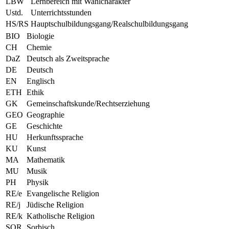
LBW
Lernbereich mit Wahlcharakter
Ustd.
Unterrichtsstunden
HS/RS
Hauptschulbildungsgang/Realschulbildungsgang
BIO
Biologie
CH
Chemie
DaZ
Deutsch als Zweitsprache
DE
Deutsch
EN
Englisch
ETH
Ethik
GK
Gemeinschaftskunde/Rechtserziehung
GEO
Geographie
GE
Geschichte
HU
Herkunftssprache
KU
Kunst
MA
Mathematik
MU
Musik
PH
Physik
RE/e
Evangelische Religion
RE/j
Jüdische Religion
RE/k
Katholische Religion
SOR
Sorbisch