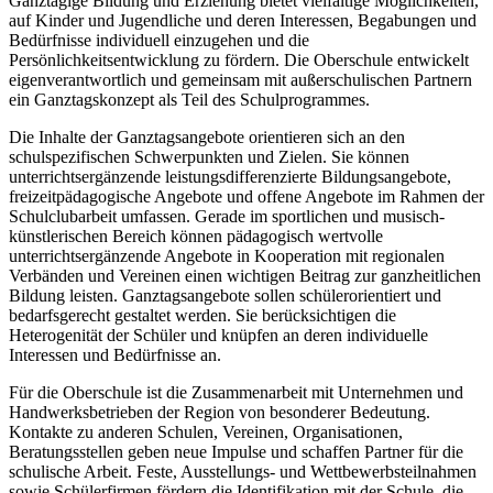
Ganztägige Bildung und Erziehung bietet vielfältige Möglichkeiten,
auf Kinder und Jugendliche und deren Interessen, Begabungen und
Bedürfnisse individuell einzugehen und die
Persönlichkeitsentwicklung zu fördern. Die Oberschule entwickelt
eigenverantwortlich und gemeinsam mit außerschulischen Partnern
ein Ganztagskonzept als Teil des Schulprogrammes.
Die Inhalte der Ganztagsangebote orientieren sich an den
schulspezifischen Schwerpunkten und Zielen. Sie können
unterrichtsergänzende leistungsdifferenzierte Bildungsangebote,
freizeitpädagogische Angebote und offene Angebote im Rahmen der
Schulclubarbeit umfassen. Gerade im sportlichen und musisch-
künstlerischen Bereich können pädagogisch wertvolle
unterrichtsergänzende Angebote in Kooperation mit regionalen
Verbänden und Vereinen einen wichtigen Beitrag zur ganzheitlichen
Bildung leisten. Ganztagsangebote sollen schülerorientiert und
bedarfsgerecht gestaltet werden. Sie berücksichtigen die
Heterogenität der Schüler und knüpfen an deren individuelle
Interessen und Bedürfnisse an.
Für die Oberschule ist die Zusammenarbeit mit Unternehmen und
Handwerksbetrieben der Region von besonderer Bedeutung.
Kontakte zu anderen Schulen, Vereinen, Organisationen,
Beratungsstellen geben neue Impulse und schaffen Partner für die
schulische Arbeit. Feste, Ausstellungs- und Wettbewerbsteilnahmen
sowie Schülerfirmen fördern die Identifikation mit der Schule, die