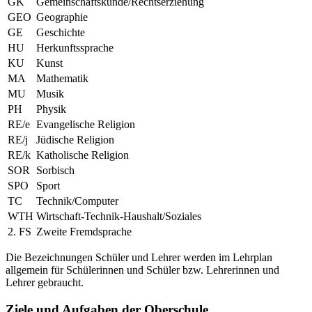
GK
Gemeinschaftskunde/Rechtserziehung
GEO
Geographie
GE
Geschichte
HU
Herkunftssprache
KU
Kunst
MA
Mathematik
MU
Musik
PH
Physik
RE/e
Evangelische Religion
RE/j
Jüdische Religion
RE/k
Katholische Religion
SOR
Sorbisch
SPO
Sport
TC
Technik/Computer
WTH
Wirtschaft-Technik-Haushalt/Soziales
2. FS
Zweite Fremdsprache
Die Bezeichnungen Schüler und Lehrer werden im Lehrplan
allgemein für Schülerinnen und Schüler bzw. Lehrerinnen und
Lehrer gebraucht.
Ziele und Aufgaben der Oberschule