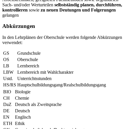
Sach- und/oder Werturteilen
selbstständig planen, durchführen,
kontrollieren
sowie
zu neuen Deutungen und Folgerungen
gelangen
Abkürzungen
In den Lehrplänen der Oberschule werden folgende Abkürzungen
verwendet:
GS
Grundschule
OS
Oberschule
LB
Lernbereich
LBW
Lernbereich mit Wahlcharakter
Ustd.
Unterrichtsstunden
HS/RS
Hauptschulbildungsgang/Realschulbildungsgang
BIO
Biologie
CH
Chemie
DaZ
Deutsch als Zweitsprache
DE
Deutsch
EN
Englisch
ETH
Ethik