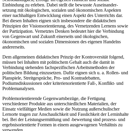
Einbindung zu erleben. Dabei stellt die bewusste Auseinander-
setzung mit ökologischen, sozialen und ökonomischen Aspekten
einer nachhaltigen Entwicklung einen Aspekt des Unterrichts dar.
Bei diesen Inhalten eignen sich insbesondere die didaktischen
Prinzipien der Visionsorientierung, des Vernetzenden Lernens sowie
der Partizipation. Vernetztes Denken bedeutet hier die Verbindung
von Gegenwart und Zukunft einerseits und ökologischen,
ökonomischen und sozialen Dimensionen des eigenen Handelns
andererseits.
Dem allgemeinen didaktischen Prinzip der Kontroversität folgend,
müssen bei Inhalten mit politischem Gehalt auch die damit in
Verbindung stehenden fachspezifischen Arbeitsmethoden der
politischen Bildung einzusetzen. Dafür eignen sich u. a. Rollen- und
Planspiele, Streitgespräche, Pro- und Kontradebatten,
Podiumsdiskussionen oder kriterienorientierte Fall-, Konflikt- und
Problemanalysen.
Problemorientierende Gegenwartsbezüge, die Fertigung
verschiedener Produkte aus unterschiedlichen Materialien, der
Einsatz vielfältiger Medien sowie die Nutzung außerschulischer
Lernorte tragen zur Anschaulichkeit und Fasslichkeit der Lerninhalte
bei. Bei der Leistungsermittlung und -bewertung sind prozess- und
ergebnisorientierte Formen in einem ausgewogenen Verhältnis zu
verwenden.