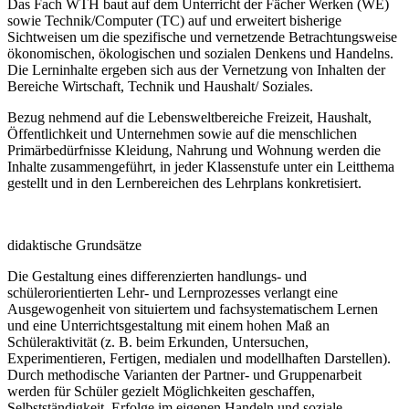
Das Fach WTH baut auf dem Unterricht der Fächer Werken (WE)
sowie Technik/Computer (TC) auf und erweitert bisherige
Sichtweisen um die spezifische und vernetzende Betrachtungsweise
ökonomischen, ökologischen und sozialen Denkens und Handelns.
Die Lerninhalte ergeben sich aus der Vernetzung von Inhalten der
Bereiche Wirtschaft, Technik und Haushalt/ Soziales.
Bezug nehmend auf die Lebensweltbereiche Freizeit, Haushalt,
Öffentlichkeit und Unternehmen sowie auf die menschlichen
Primärbedürfnisse Kleidung, Nahrung und Wohnung werden die
Inhalte zusammengeführt, in jeder Klassenstufe unter ein Leitthema
gestellt und in den Lernbereichen des Lehrplans konkretisiert.
didaktische Grundsätze
Die Gestaltung eines differenzierten handlungs- und
schülerorientierten Lehr- und Lernprozesses verlangt eine
Ausgewogenheit von situiertem und fachsystematischem Lernen
und eine Unterrichtsgestaltung mit einem hohen Maß an
Schüleraktivität (z. B. beim Erkunden, Untersuchen,
Experimentieren, Fertigen, medialen und modellhaften Darstellen).
Durch methodische Varianten der Partner- und Gruppenarbeit
werden für Schüler gezielt Möglichkeiten geschaffen,
Selbstständigkeit, Erfolge im eigenen Handeln und soziale