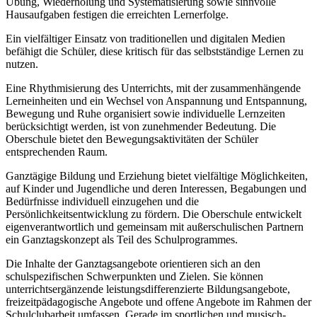
Übung, Wiederholung und Systematisierung sowie sinnvolle
Hausaufgaben festigen die erreichten Lernerfolge.
Ein vielfältiger Einsatz von traditionellen und digitalen Medien
befähigt die Schüler, diese kritisch für das selbstständige Lernen zu
nutzen.
Eine Rhythmisierung des Unterrichts, mit der zusammenhängende
Lerneinheiten und ein Wechsel von Anspannung und Entspannung,
Bewegung und Ruhe organisiert sowie individuelle Lernzeiten
berücksichtigt werden, ist von zunehmender Bedeutung. Die
Oberschule bietet den Bewegungsaktivitäten der Schüler
entsprechenden Raum.
Ganztägige Bildung und Erziehung bietet vielfältige Möglichkeiten,
auf Kinder und Jugendliche und deren Interessen, Begabungen und
Bedürfnisse individuell einzugehen und die
Persönlichkeitsentwicklung zu fördern. Die Oberschule entwickelt
eigenverantwortlich und gemeinsam mit außerschulischen Partnern
ein Ganztagskonzept als Teil des Schulprogrammes.
Die Inhalte der Ganztagsangebote orientieren sich an den
schulspezifischen Schwerpunkten und Zielen. Sie können
unterrichtsergänzende leistungsdifferenzierte Bildungsangebote,
freizeitpädagogische Angebote und offene Angebote im Rahmen der
Schulclubarbeit umfassen. Gerade im sportlichen und musisch-