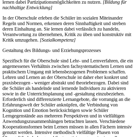
lernen dabei Partizipationsmöglichkeiten zu nutzen.
[Bildung für
nachhaltige Entwicklung]
In der Oberschule erleben die Schüler im sozialen Miteinander
Regeln und Normen, erkennen deren Sinnhaftigkeit und streben
deren Einhaltung an. Sie lernen dabei verlässlich zu handeln,
Verantwortung zu übernehmen, Kritik zu üben und konstruktiv mit
Kritik umzugehen.
[Sozialkompetenz]
Gestaltung des Bildungs- und Erziehungsprozesses
Spezifisch für die Oberschule sind Lehr- und Lernverfahren, die ein
angemessenes Verhältnis zwischen fachsystematischem Lernen und
praktischem Umgang mit lebensbezogenen Problemen schaffen.
Lehren und Lernen an der Oberschule ist daher eher konkret und
praxisbezogen - weniger abstrakt und theoriebezogen. Dabei sind
die Schüler als handelnde und lernende Individuen zu aktivieren
sowie in die Unterrichtsplanung und -gestaltung einzubeziehen.
Erforderlich sind differenzierte Lernangebote, die vorrangig an die
Erfahrungswelt der Schüler anknüpfen, die Verbindung von
Kognition und Emotion berücksichtigen sowie Schüler
Lerngegenstände aus mehreren Perspektiven und in vielfältigen
Anwendungszusammenhängen betrachten lassen. Verschiedene
Kooperationsformen beim Lernen müssen in allen Fächern intensiv
genutzt werden. Intensive methodisch vielfältige Phasen von