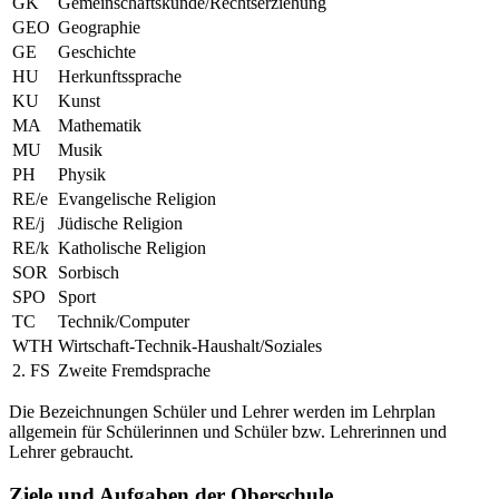
GK
Gemeinschaftskunde/Rechtserziehung
GEO
Geographie
GE
Geschichte
HU
Herkunftssprache
KU
Kunst
MA
Mathematik
MU
Musik
PH
Physik
RE/e
Evangelische Religion
RE/j
Jüdische Religion
RE/k
Katholische Religion
SOR
Sorbisch
SPO
Sport
TC
Technik/Computer
WTH
Wirtschaft-Technik-Haushalt/Soziales
2. FS
Zweite Fremdsprache
Die Bezeichnungen Schüler und Lehrer werden im Lehrplan
allgemein für Schülerinnen und Schüler bzw. Lehrerinnen und
Lehrer gebraucht.
Ziele und Aufgaben der Oberschule