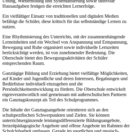
Übung, Wiederholung und Systematisierung sowie sinnvolle
Hausaufgaben festigen die erreichten Lernerfolge.
Ein vielfältiger Einsatz von traditionellen und digitalen Medien
befähigt die Schüler, diese kritisch für das selbstständige Lernen zu
nutzen.
Eine Rhythmisierung des Unterrichts, mit der zusammenhängende
Lerneinheiten und ein Wechsel von Anspannung und Entspannung,
Bewegung und Ruhe organisiert sowie individuelle Lernzeiten
berücksichtigt werden, ist von zunehmender Bedeutung. Die
Oberschule bietet den Bewegungsaktivitäten der Schüler
entsprechenden Raum.
Ganztägige Bildung und Erziehung bietet vielfältige Möglichkeiten,
auf Kinder und Jugendliche und deren Interessen, Begabungen und
Bedürfnisse individuell einzugehen und die
Persönlichkeitsentwicklung zu fördern. Die Oberschule entwickelt
eigenverantwortlich und gemeinsam mit außerschulischen Partnern
ein Ganztagskonzept als Teil des Schulprogrammes.
Die Inhalte der Ganztagsangebote orientieren sich an den
schulspezifischen Schwerpunkten und Zielen. Sie können
unterrichtsergänzende leistungsdifferenzierte Bildungsangebote,
freizeitpädagogische Angebote und offene Angebote im Rahmen der
Schulclubarbeit umfassen. Gerade im sportlichen und musisch-