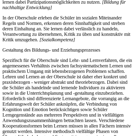
lernen dabei Partizipationsmöglichkeiten zu nutzen.
[Bildung für
nachhaltige Entwicklung]
In der Oberschule erleben die Schüler im sozialen Miteinander
Regeln und Normen, erkennen deren Sinnhaftigkeit und streben
deren Einhaltung an. Sie lernen dabei verlässlich zu handeln,
Verantwortung zu übernehmen, Kritik zu üben und konstruktiv mit
Kritik umzugehen.
[Sozialkompetenz]
Gestaltung des Bildungs- und Erziehungsprozesses
Spezifisch für die Oberschule sind Lehr- und Lernverfahren, die ein
angemessenes Verhältnis zwischen fachsystematischem Lernen und
praktischem Umgang mit lebensbezogenen Problemen schaffen.
Lehren und Lernen an der Oberschule ist daher eher konkret und
praxisbezogen - weniger abstrakt und theoriebezogen. Dabei sind
die Schüler als handelnde und lernende Individuen zu aktivieren
sowie in die Unterrichtsplanung und -gestaltung einzubeziehen.
Erforderlich sind differenzierte Lernangebote, die vorrangig an die
Erfahrungswelt der Schüler anknüpfen, die Verbindung von
Kognition und Emotion berücksichtigen sowie Schüler
Lerngegenstände aus mehreren Perspektiven und in vielfältigen
Anwendungszusammenhängen betrachten lassen. Verschiedene
Kooperationsformen beim Lernen müssen in allen Fächern intensiv
genutzt werden. Intensive methodisch vielfältige Phasen von