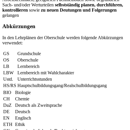
Sach- und/oder Werturteilen
selbstständig planen, durchführen,
kontrollieren
sowie
zu neuen Deutungen und Folgerungen
gelangen
Abkürzungen
In den Lehrplänen der Oberschule werden folgende Abkürzungen
verwendet:
GS
Grundschule
OS
Oberschule
LB
Lernbereich
LBW
Lernbereich mit Wahlcharakter
Ustd.
Unterrichtsstunden
HS/RS
Hauptschulbildungsgang/Realschulbildungsgang
BIO
Biologie
CH
Chemie
DaZ
Deutsch als Zweitsprache
DE
Deutsch
EN
Englisch
ETH
Ethik