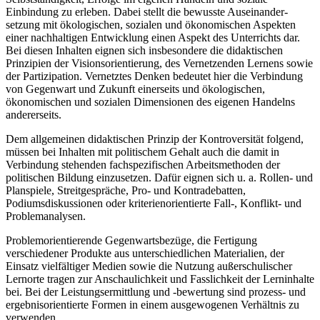
Einbindung zu erleben. Dabei stellt die bewusste Auseinander-
setzung mit ökologischen, sozialen und ökonomischen Aspekten
einer nachhaltigen Entwicklung einen Aspekt des Unterrichts dar.
Bei diesen Inhalten eignen sich insbesondere die didaktischen
Prinzipien der Visionsorientierung, des Vernetzenden Lernens sowie
der Partizipation. Vernetztes Denken bedeutet hier die Verbindung
von Gegenwart und Zukunft einerseits und ökologischen,
ökonomischen und sozialen Dimensionen des eigenen Handelns
andererseits.
Dem allgemeinen didaktischen Prinzip der Kontroversität folgend,
müssen bei Inhalten mit politischem Gehalt auch die damit in
Verbindung stehenden fachspezifischen Arbeitsmethoden der
politischen Bildung einzusetzen. Dafür eignen sich u. a. Rollen- und
Planspiele, Streitgespräche, Pro- und Kontradebatten,
Podiumsdiskussionen oder kriterienorientierte Fall-, Konflikt- und
Problemanalysen.
Problemorientierende Gegenwartsbezüge, die Fertigung
verschiedener Produkte aus unterschiedlichen Materialien, der
Einsatz vielfältiger Medien sowie die Nutzung außerschulischer
Lernorte tragen zur Anschaulichkeit und Fasslichkeit der Lerninhalte
bei. Bei der Leistungsermittlung und -bewertung sind prozess- und
ergebnisorientierte Formen in einem ausgewogenen Verhältnis zu
verwenden.