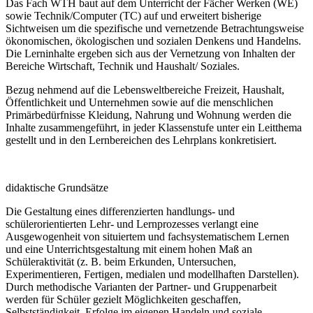
Das Fach WTH baut auf dem Unterricht der Fächer Werken (WE)
sowie Technik/Computer (TC) auf und erweitert bisherige
Sichtweisen um die spezifische und vernetzende Betrachtungsweise
ökonomischen, ökologischen und sozialen Denkens und Handelns.
Die Lerninhalte ergeben sich aus der Vernetzung von Inhalten der
Bereiche Wirtschaft, Technik und Haushalt/ Soziales.
Bezug nehmend auf die Lebensweltbereiche Freizeit, Haushalt,
Öffentlichkeit und Unternehmen sowie auf die menschlichen
Primärbedürfnisse Kleidung, Nahrung und Wohnung werden die
Inhalte zusammengeführt, in jeder Klassenstufe unter ein Leitthema
gestellt und in den Lernbereichen des Lehrplans konkretisiert.
didaktische Grundsätze
Die Gestaltung eines differenzierten handlungs- und
schülerorientierten Lehr- und Lernprozesses verlangt eine
Ausgewogenheit von situiertem und fachsystematischem Lernen
und eine Unterrichtsgestaltung mit einem hohen Maß an
Schüleraktivität (z. B. beim Erkunden, Untersuchen,
Experimentieren, Fertigen, medialen und modellhaften Darstellen).
Durch methodische Varianten der Partner- und Gruppenarbeit
werden für Schüler gezielt Möglichkeiten geschaffen,
Selbstständigkeit, Erfolge im eigenen Handeln und soziale