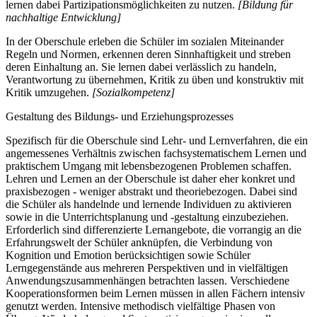
lernen dabei Partizipationsmöglichkeiten zu nutzen.
[Bildung für
nachhaltige Entwicklung]
In der Oberschule erleben die Schüler im sozialen Miteinander
Regeln und Normen, erkennen deren Sinnhaftigkeit und streben
deren Einhaltung an. Sie lernen dabei verlässlich zu handeln,
Verantwortung zu übernehmen, Kritik zu üben und konstruktiv mit
Kritik umzugehen.
[Sozialkompetenz]
Gestaltung des Bildungs- und Erziehungsprozesses
Spezifisch für die Oberschule sind Lehr- und Lernverfahren, die ein
angemessenes Verhältnis zwischen fachsystematischem Lernen und
praktischem Umgang mit lebensbezogenen Problemen schaffen.
Lehren und Lernen an der Oberschule ist daher eher konkret und
praxisbezogen - weniger abstrakt und theoriebezogen. Dabei sind
die Schüler als handelnde und lernende Individuen zu aktivieren
sowie in die Unterrichtsplanung und -gestaltung einzubeziehen.
Erforderlich sind differenzierte Lernangebote, die vorrangig an die
Erfahrungswelt der Schüler anknüpfen, die Verbindung von
Kognition und Emotion berücksichtigen sowie Schüler
Lerngegenstände aus mehreren Perspektiven und in vielfältigen
Anwendungszusammenhängen betrachten lassen. Verschiedene
Kooperationsformen beim Lernen müssen in allen Fächern intensiv
genutzt werden. Intensive methodisch vielfältige Phasen von