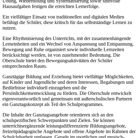
Übung, Wiederholung und Systematisierung sowie sinnvolle
Hausaufgaben festigen die erreichten Lernerfolge.
Ein vielfältiger Einsatz von traditionellen und digitalen Medien
befähigt die Schüler, diese kritisch für das selbstständige Lernen zu
nutzen.
Eine Rhythmisierung des Unterrichts, mit der zusammenhängende
Lerneinheiten und ein Wechsel von Anspannung und Entspannung,
Bewegung und Ruhe organisiert sowie individuelle Lernzeiten
berücksichtigt werden, ist von zunehmender Bedeutung. Die
Oberschule bietet den Bewegungsaktivitäten der Schüler
entsprechenden Raum.
Ganztägige Bildung und Erziehung bietet vielfältige Möglichkeiten,
auf Kinder und Jugendliche und deren Interessen, Begabungen und
Bedürfnisse individuell einzugehen und die
Persönlichkeitsentwicklung zu fördern. Die Oberschule entwickelt
eigenverantwortlich und gemeinsam mit außerschulischen Partnern
ein Ganztagskonzept als Teil des Schulprogrammes.
Die Inhalte der Ganztagsangebote orientieren sich an den
schulspezifischen Schwerpunkten und Zielen. Sie können
unterrichtsergänzende leistungsdifferenzierte Bildungsangebote,
freizeitpädagogische Angebote und offene Angebote im Rahmen der
Schulclubarbeit umfassen. Gerade im sportlichen und musisch-