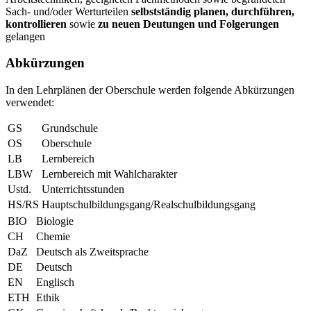
Sach- und/oder Werturteilen
selbstständig planen, durchführen,
kontrollieren
sowie
zu neuen Deutungen und Folgerungen
gelangen
Abkürzungen
In den Lehrplänen der Oberschule werden folgende Abkürzungen
verwendet:
GS
Grundschule
OS
Oberschule
LB
Lernbereich
LBW
Lernbereich mit Wahlcharakter
Ustd.
Unterrichtsstunden
HS/RS
Hauptschulbildungsgang/Realschulbildungsgang
BIO
Biologie
CH
Chemie
DaZ
Deutsch als Zweitsprache
DE
Deutsch
EN
Englisch
ETH
Ethik