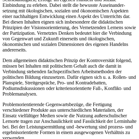
Einbindung zu erleben. Dabei stellt die bewusste Auseinander-
setzung mit ökologischen, sozialen und ökonomischen Aspekten
einer nachhaltigen Entwicklung einen Aspekt des Unterrichts dar.
Bei diesen Inhalten eignen sich insbesondere die didaktischen
Prinzipien der Visionsorientierung, des Vernetzenden Lernens sowie
der Partizipation. Vernetztes Denken bedeutet hier die Verbindung
von Gegenwart und Zukunft einerseits und ökologischen,
ökonomischen und sozialen Dimensionen des eigenen Handelns
andererseits.
Dem allgemeinen didaktischen Prinzip der Kontroversität folgend,
müssen bei Inhalten mit politischem Gehalt auch die damit in
Verbindung stehenden fachspezifischen Arbeitsmethoden der
politischen Bildung einzusetzen. Dafür eignen sich u. a. Rollen- und
Planspiele, Streitgespräche, Pro- und Kontradebatten,
Podiumsdiskussionen oder kriterienorientierte Fall-, Konflikt- und
Problemanalysen.
Problemorientierende Gegenwartsbezüge, die Fertigung
verschiedener Produkte aus unterschiedlichen Materialien, der
Einsatz vielfältiger Medien sowie die Nutzung außerschulischer
Lernorte tragen zur Anschaulichkeit und Fasslichkeit der Lerninhalte
bei. Bei der Leistungsermittlung und -bewertung sind prozess- und
ergebnisorientierte Formen in einem ausgewogenen Verhältnis zu
verwenden.