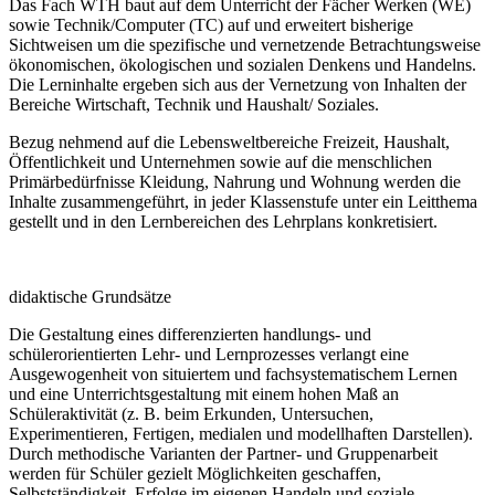
Das Fach WTH baut auf dem Unterricht der Fächer Werken (WE)
sowie Technik/Computer (TC) auf und erweitert bisherige
Sichtweisen um die spezifische und vernetzende Betrachtungsweise
ökonomischen, ökologischen und sozialen Denkens und Handelns.
Die Lerninhalte ergeben sich aus der Vernetzung von Inhalten der
Bereiche Wirtschaft, Technik und Haushalt/ Soziales.
Bezug nehmend auf die Lebensweltbereiche Freizeit, Haushalt,
Öffentlichkeit und Unternehmen sowie auf die menschlichen
Primärbedürfnisse Kleidung, Nahrung und Wohnung werden die
Inhalte zusammengeführt, in jeder Klassenstufe unter ein Leitthema
gestellt und in den Lernbereichen des Lehrplans konkretisiert.
didaktische Grundsätze
Die Gestaltung eines differenzierten handlungs- und
schülerorientierten Lehr- und Lernprozesses verlangt eine
Ausgewogenheit von situiertem und fachsystematischem Lernen
und eine Unterrichtsgestaltung mit einem hohen Maß an
Schüleraktivität (z. B. beim Erkunden, Untersuchen,
Experimentieren, Fertigen, medialen und modellhaften Darstellen).
Durch methodische Varianten der Partner- und Gruppenarbeit
werden für Schüler gezielt Möglichkeiten geschaffen,
Selbstständigkeit, Erfolge im eigenen Handeln und soziale