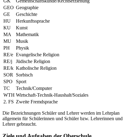
GK
Gemeinschaftskunde/Rechtserziehung
GEO
Geographie
GE
Geschichte
HU
Herkunftssprache
KU
Kunst
MA
Mathematik
MU
Musik
PH
Physik
RE/e
Evangelische Religion
RE/j
Jüdische Religion
RE/k
Katholische Religion
SOR
Sorbisch
SPO
Sport
TC
Technik/Computer
WTH
Wirtschaft-Technik-Haushalt/Soziales
2. FS
Zweite Fremdsprache
Die Bezeichnungen Schüler und Lehrer werden im Lehrplan
allgemein für Schülerinnen und Schüler bzw. Lehrerinnen und
Lehrer gebraucht.
Ziele und Aufgaben der Oberschule