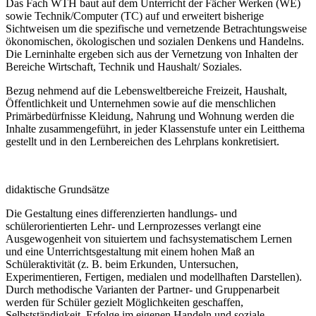
Das Fach WTH baut auf dem Unterricht der Fächer Werken (WE)
sowie Technik/Computer (TC) auf und erweitert bisherige
Sichtweisen um die spezifische und vernetzende Betrachtungsweise
ökonomischen, ökologischen und sozialen Denkens und Handelns.
Die Lerninhalte ergeben sich aus der Vernetzung von Inhalten der
Bereiche Wirtschaft, Technik und Haushalt/ Soziales.
Bezug nehmend auf die Lebensweltbereiche Freizeit, Haushalt,
Öffentlichkeit und Unternehmen sowie auf die menschlichen
Primärbedürfnisse Kleidung, Nahrung und Wohnung werden die
Inhalte zusammengeführt, in jeder Klassenstufe unter ein Leitthema
gestellt und in den Lernbereichen des Lehrplans konkretisiert.
didaktische Grundsätze
Die Gestaltung eines differenzierten handlungs- und
schülerorientierten Lehr- und Lernprozesses verlangt eine
Ausgewogenheit von situiertem und fachsystematischem Lernen
und eine Unterrichtsgestaltung mit einem hohen Maß an
Schüleraktivität (z. B. beim Erkunden, Untersuchen,
Experimentieren, Fertigen, medialen und modellhaften Darstellen).
Durch methodische Varianten der Partner- und Gruppenarbeit
werden für Schüler gezielt Möglichkeiten geschaffen,
Selbstständigkeit, Erfolge im eigenen Handeln und soziale