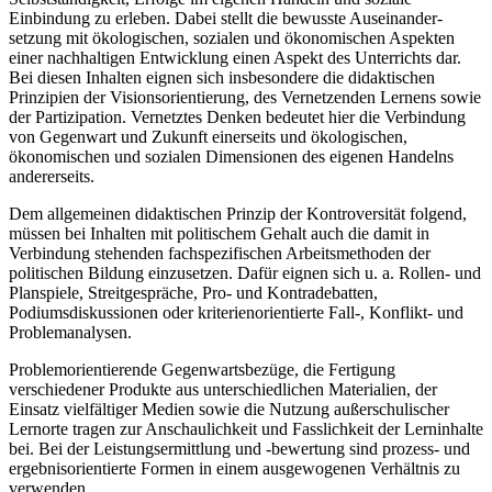
Einbindung zu erleben. Dabei stellt die bewusste Auseinander-
setzung mit ökologischen, sozialen und ökonomischen Aspekten
einer nachhaltigen Entwicklung einen Aspekt des Unterrichts dar.
Bei diesen Inhalten eignen sich insbesondere die didaktischen
Prinzipien der Visionsorientierung, des Vernetzenden Lernens sowie
der Partizipation. Vernetztes Denken bedeutet hier die Verbindung
von Gegenwart und Zukunft einerseits und ökologischen,
ökonomischen und sozialen Dimensionen des eigenen Handelns
andererseits.
Dem allgemeinen didaktischen Prinzip der Kontroversität folgend,
müssen bei Inhalten mit politischem Gehalt auch die damit in
Verbindung stehenden fachspezifischen Arbeitsmethoden der
politischen Bildung einzusetzen. Dafür eignen sich u. a. Rollen- und
Planspiele, Streitgespräche, Pro- und Kontradebatten,
Podiumsdiskussionen oder kriterienorientierte Fall-, Konflikt- und
Problemanalysen.
Problemorientierende Gegenwartsbezüge, die Fertigung
verschiedener Produkte aus unterschiedlichen Materialien, der
Einsatz vielfältiger Medien sowie die Nutzung außerschulischer
Lernorte tragen zur Anschaulichkeit und Fasslichkeit der Lerninhalte
bei. Bei der Leistungsermittlung und -bewertung sind prozess- und
ergebnisorientierte Formen in einem ausgewogenen Verhältnis zu
verwenden.