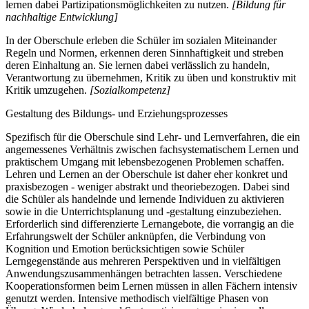
lernen dabei Partizipationsmöglichkeiten zu nutzen.
[Bildung für
nachhaltige Entwicklung]
In der Oberschule erleben die Schüler im sozialen Miteinander
Regeln und Normen, erkennen deren Sinnhaftigkeit und streben
deren Einhaltung an. Sie lernen dabei verlässlich zu handeln,
Verantwortung zu übernehmen, Kritik zu üben und konstruktiv mit
Kritik umzugehen.
[Sozialkompetenz]
Gestaltung des Bildungs- und Erziehungsprozesses
Spezifisch für die Oberschule sind Lehr- und Lernverfahren, die ein
angemessenes Verhältnis zwischen fachsystematischem Lernen und
praktischem Umgang mit lebensbezogenen Problemen schaffen.
Lehren und Lernen an der Oberschule ist daher eher konkret und
praxisbezogen - weniger abstrakt und theoriebezogen. Dabei sind
die Schüler als handelnde und lernende Individuen zu aktivieren
sowie in die Unterrichtsplanung und -gestaltung einzubeziehen.
Erforderlich sind differenzierte Lernangebote, die vorrangig an die
Erfahrungswelt der Schüler anknüpfen, die Verbindung von
Kognition und Emotion berücksichtigen sowie Schüler
Lerngegenstände aus mehreren Perspektiven und in vielfältigen
Anwendungszusammenhängen betrachten lassen. Verschiedene
Kooperationsformen beim Lernen müssen in allen Fächern intensiv
genutzt werden. Intensive methodisch vielfältige Phasen von