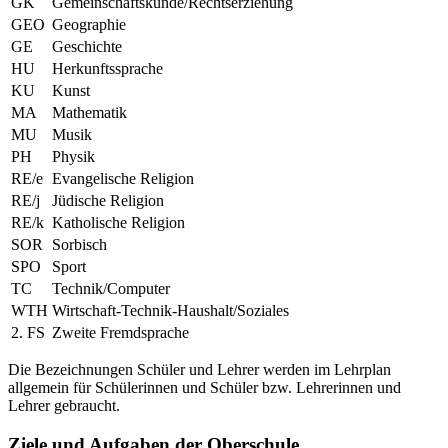
GK
Gemeinschaftskunde/Rechtserziehung
GEO
Geographie
GE
Geschichte
HU
Herkunftssprache
KU
Kunst
MA
Mathematik
MU
Musik
PH
Physik
RE/e
Evangelische Religion
RE/j
Jüdische Religion
RE/k
Katholische Religion
SOR
Sorbisch
SPO
Sport
TC
Technik/Computer
WTH
Wirtschaft-Technik-Haushalt/Soziales
2. FS
Zweite Fremdsprache
Die Bezeichnungen Schüler und Lehrer werden im Lehrplan
allgemein für Schülerinnen und Schüler bzw. Lehrerinnen und
Lehrer gebraucht.
Ziele und Aufgaben der Oberschule