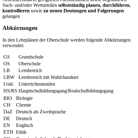
Sach- und/oder Werturteilen
selbstständig planen, durchführen,
kontrollieren
sowie
zu neuen Deutungen und Folgerungen
gelangen
Abkürzungen
In den Lehrplänen der Oberschule werden folgende Abkürzungen
verwendet:
GS
Grundschule
OS
Oberschule
LB
Lernbereich
LBW
Lernbereich mit Wahlcharakter
Ustd.
Unterrichtsstunden
HS/RS
Hauptschulbildungsgang/Realschulbildungsgang
BIO
Biologie
CH
Chemie
DaZ
Deutsch als Zweitsprache
DE
Deutsch
EN
Englisch
ETH
Ethik