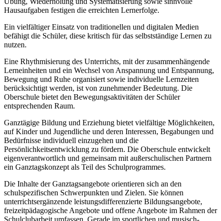
Übung, Wiederholung und Systematisierung sowie sinnvolle
Hausaufgaben festigen die erreichten Lernerfolge.
Ein vielfältiger Einsatz von traditionellen und digitalen Medien
befähigt die Schüler, diese kritisch für das selbstständige Lernen zu
nutzen.
Eine Rhythmisierung des Unterrichts, mit der zusammenhängende
Lerneinheiten und ein Wechsel von Anspannung und Entspannung,
Bewegung und Ruhe organisiert sowie individuelle Lernzeiten
berücksichtigt werden, ist von zunehmender Bedeutung. Die
Oberschule bietet den Bewegungsaktivitäten der Schüler
entsprechenden Raum.
Ganztägige Bildung und Erziehung bietet vielfältige Möglichkeiten,
auf Kinder und Jugendliche und deren Interessen, Begabungen und
Bedürfnisse individuell einzugehen und die
Persönlichkeitsentwicklung zu fördern. Die Oberschule entwickelt
eigenverantwortlich und gemeinsam mit außerschulischen Partnern
ein Ganztagskonzept als Teil des Schulprogrammes.
Die Inhalte der Ganztagsangebote orientieren sich an den
schulspezifischen Schwerpunkten und Zielen. Sie können
unterrichtsergänzende leistungsdifferenzierte Bildungsangebote,
freizeitpädagogische Angebote und offene Angebote im Rahmen der
Schulclubarbeit umfassen. Gerade im sportlichen und musisch-