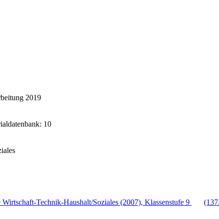
rbeitung 2019
rialdatenbank: 10
iales
Wirtschaft-Technik-Haushalt/Soziales (2007), Klassenstufe 9
(137