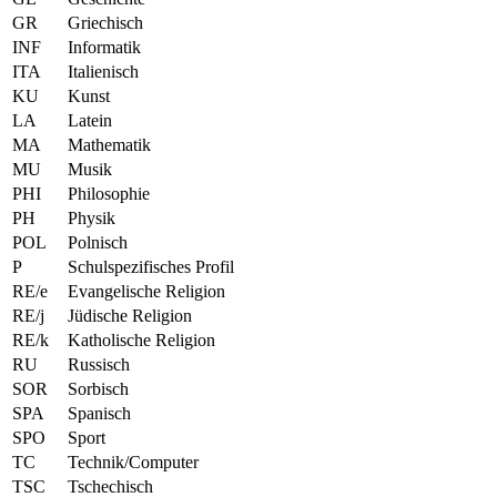
GR
Griechisch
INF
Informatik
ITA
Italienisch
KU
Kunst
LA
Latein
MA
Mathematik
MU
Musik
PHI
Philosophie
PH
Physik
POL
Polnisch
P
Schulspezifisches Profil
RE/e
Evangelische Religion
RE/j
Jüdische Religion
RE/k
Katholische Religion
RU
Russisch
SOR
Sorbisch
SPA
Spanisch
SPO
Sport
TC
Technik/Computer
TSC
Tschechisch