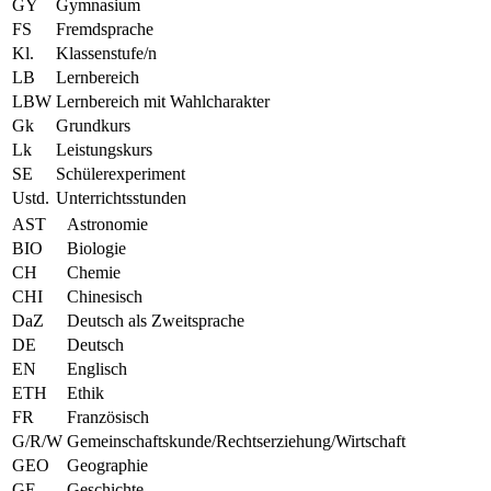
GY
Gymnasium
FS
Fremdsprache
Kl.
Klassenstufe/n
LB
Lernbereich
LBW
Lernbereich mit Wahlcharakter
Gk
Grundkurs
Lk
Leistungskurs
SE
Schülerexperiment
Ustd.
Unterrichtsstunden
AST
Astronomie
BIO
Biologie
CH
Chemie
CHI
Chinesisch
DaZ
Deutsch als Zweitsprache
DE
Deutsch
EN
Englisch
ETH
Ethik
FR
Französisch
G/R/W
Gemeinschaftskunde/Rechtserziehung/Wirtschaft
GEO
Geographie
GE
Geschichte