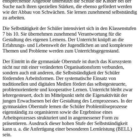
entsprechende Angebote unterstützt die Schule die Kinder bei der
Suche nach ihren speziellen Stärken, die ebenso gefördert werden
wie der Abbau von Schwächen. Sie lernen zunehmend selbstständig
zu arbeiten.
Die Selbsttätigkeit der Schüler intensiviert sich in den Klassenstufen
7 bis 10. Sie übernehmen zunehmend Verantwortung für die
Gestaltung des eigenen Lernens. Der Unterricht knüpft an die
Erfahrungs- und Lebenswelt der Jugendlichen an und komplexere
Themen und Probleme werden zum Unterrichtsgegenstand.
Der Eintritt in die gymnasiale Oberstufe ist durch das Kurssystem
nicht nur mit einer veränderten Organisationsform verbunden,
sondern auch mit anderen, die Selbstständigkeit der Schüler
fördernden Arbeitsformen. Der systematische Einsatz von
traditionellen und digitalen Medien fördert das selbstgesteuerte,
problemorientierte und kooperative Lernen. Unterricht bleibt zwar
lehrergesteuert, doch im Mittelpunkt steht die Eigenaktivität der
jungen Erwachsenen bei der Gestaltung des Lernprozesses. In der
gymnasialen Oberstufe lernen die Schüler Problemlöseprozesse
eigenständig zu organisieren sowie die Ergebnisse eines
Arbeitsprozesses strukturiert und in angemessener Form zu
präsentieren. Ausdruck dieser hohen Stufe der Selbstständigkeit
kann u. a. die Anfertigung einer besonderen Lernleistung (BELL)
sein.