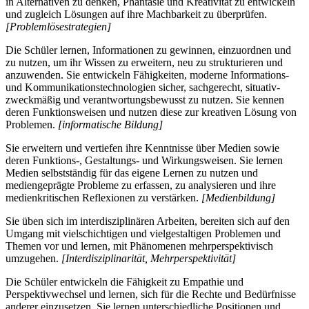
in Alternativen zu denken, Phantasie und Kreativität zu entwickeln
und zugleich Lösungen auf ihre Machbarkeit zu überprüfen.
[Problemlösestrategien]
Die Schüler lernen, Informationen zu gewinnen, einzuordnen und
zu nutzen, um ihr Wissen zu erweitern, neu zu strukturieren und
anzuwenden. Sie entwickeln Fähigkeiten, moderne Informations-
und Kommunikationstechnologien sicher, sachgerecht, situativ-
zweckmäßig und verantwortungsbewusst zu nutzen. Sie kennen
deren Funktionsweisen und nutzen diese zur kreativen Lösung von
Problemen.
[informatische Bildung]
Sie erweitern und vertiefen ihre Kenntnisse über Medien sowie
deren Funktions-, Gestaltungs- und Wirkungsweisen. Sie lernen
Medien selbstständig für das eigene Lernen zu nutzen und
mediengeprägte Probleme zu erfassen, zu analysieren und ihre
medienkritischen Reflexionen zu verstärken.
[Medienbildung]
Sie üben sich im interdisziplinären Arbeiten, bereiten sich auf den
Umgang mit vielschichtigen und vielgestaltigen Problemen und
Themen vor und lernen, mit Phänomenen mehrperspektivisch
umzugehen.
[Interdisziplinarität, Mehrperspektivität]
Die Schüler entwickeln die Fähigkeit zu Empathie und
Perspektivwechsel und lernen, sich für die Rechte und Bedürfnisse
anderer einzusetzen. Sie lernen unterschiedliche Positionen und