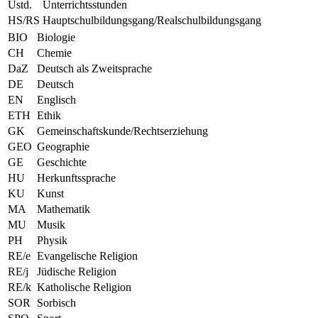
Ustd.
Unterrichtsstunden
HS/RS
Hauptschulbildungsgang/Realschulbildungsgang
BIO
Biologie
CH
Chemie
DaZ
Deutsch als Zweitsprache
DE
Deutsch
EN
Englisch
ETH
Ethik
GK
Gemeinschaftskunde/Rechtserziehung
GEO
Geographie
GE
Geschichte
HU
Herkunftssprache
KU
Kunst
MA
Mathematik
MU
Musik
PH
Physik
RE/e
Evangelische Religion
RE/j
Jüdische Religion
RE/k
Katholische Religion
SOR
Sorbisch