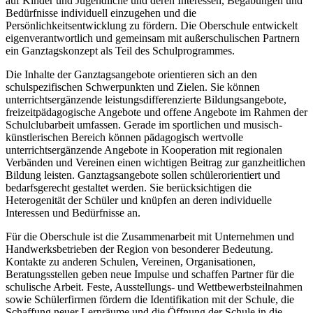
auf Kinder und Jugendliche und deren Interessen, Begabungen und
Bedürfnisse individuell einzugehen und die
Persönlichkeitsentwicklung zu fördern. Die Oberschule entwickelt
eigenverantwortlich und gemeinsam mit außerschulischen Partnern
ein Ganztagskonzept als Teil des Schulprogrammes.
Die Inhalte der Ganztagsangebote orientieren sich an den
schulspezifischen Schwerpunkten und Zielen. Sie können
unterrichtsergänzende leistungsdifferenzierte Bildungsangebote,
freizeitpädagogische Angebote und offene Angebote im Rahmen der
Schulclubarbeit umfassen. Gerade im sportlichen und musisch-
künstlerischen Bereich können pädagogisch wertvolle
unterrichtsergänzende Angebote in Kooperation mit regionalen
Verbänden und Vereinen einen wichtigen Beitrag zur ganzheitlichen
Bildung leisten. Ganztagsangebote sollen schülerorientiert und
bedarfsgerecht gestaltet werden. Sie berücksichtigen die
Heterogenität der Schüler und knüpfen an deren individuelle
Interessen und Bedürfnisse an.
Für die Oberschule ist die Zusammenarbeit mit Unternehmen und
Handwerksbetrieben der Region von besonderer Bedeutung.
Kontakte zu anderen Schulen, Vereinen, Organisationen,
Beratungsstellen geben neue Impulse und schaffen Partner für die
schulische Arbeit. Feste, Ausstellungs- und Wettbewerbsteilnahmen
sowie Schülerfirmen fördern die Identifikation mit der Schule, die
Schaffung neuer Lernräume und die Öffnung der Schule in die