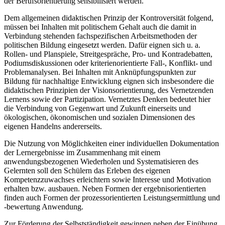
der Berufsorientierung sensibilisiert werden.
Dem allgemeinen didaktischen Prinzip der Kontroversität folgend,
müssen bei Inhalten mit politischem Gehalt auch die damit in
Verbindung stehenden fachspezifischen Arbeitsmethoden der
politischen Bildung eingesetzt werden. Dafür eignen sich u. a.
Rollen- und Planspiele, Streitgespräche, Pro- und Kontradebatten,
Podiumsdiskussionen oder kriterienorientierte Fall-, Konflikt- und
Problemanalysen. Bei Inhalten mit Anknüpfungspunkten zur
Bildung für nachhaltige Entwicklung eignen sich insbesondere die
didaktischen Prinzipien der Visionsorientierung, des Vernetzenden
Lernens sowie der Partizipation. Vernetztes Denken bedeutet hier
die Verbindung von Gegenwart und Zukunft einerseits und
ökologischen, ökonomischen und sozialen Dimensionen des
eigenen Handelns andererseits.
Die Nutzung von Möglichkeiten einer individuellen Dokumentation
der Lernergebnisse im Zusammenhang mit einem
anwendungsbezogenen Wiederholen und Systematisieren des
Gelernten soll den Schülern das Erleben des eigenen
Kompetenzzuwachses erleichtern sowie Interesse und Motivation
erhalten bzw. ausbauen. Neben Formen der ergebnisorientierten
finden auch Formen der prozessorientierten Leistungsermittlung und
-bewertung Anwendung.
Zur Förderung der Selbstständigkeit gewinnen neben der Einübung