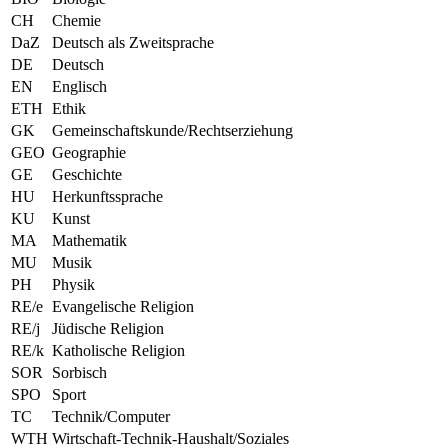
CH
Chemie
DaZ
Deutsch als Zweitsprache
DE
Deutsch
EN
Englisch
ETH
Ethik
GK
Gemeinschaftskunde/Rechtserziehung
GEO
Geographie
GE
Geschichte
HU
Herkunftssprache
KU
Kunst
MA
Mathematik
MU
Musik
PH
Physik
RE/e
Evangelische Religion
RE/j
Jüdische Religion
RE/k
Katholische Religion
SOR
Sorbisch
SPO
Sport
TC
Technik/Computer
WTH
Wirtschaft-Technik-Haushalt/Soziales