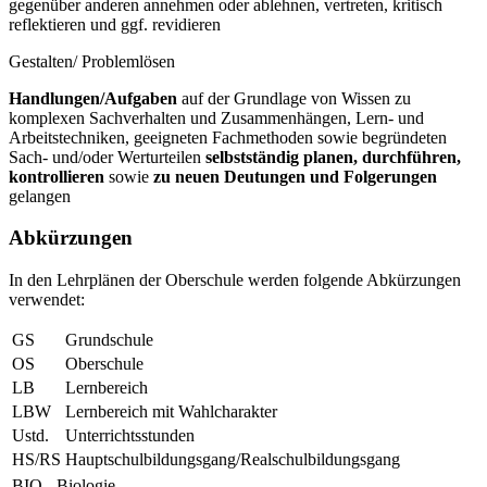
gegenüber anderen annehmen oder ablehnen, vertreten, kritisch
reflektieren und ggf. revidieren
Gestalten/ Problemlösen
Handlungen/Aufgaben
auf der Grundlage von Wissen zu
komplexen Sachverhalten und Zusammenhängen, Lern- und
Arbeitstechniken, geeigneten Fachmethoden sowie begründeten
Sach- und/oder Werturteilen
selbstständig planen, durchführen,
kontrollieren
sowie
zu neuen Deutungen und Folgerungen
gelangen
Abkürzungen
In den Lehrplänen der Oberschule werden folgende Abkürzungen
verwendet:
GS
Grundschule
OS
Oberschule
LB
Lernbereich
LBW
Lernbereich mit Wahlcharakter
Ustd.
Unterrichtsstunden
HS/RS
Hauptschulbildungsgang/Realschulbildungsgang
BIO
Biologie