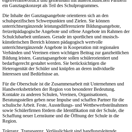
eigenverantwortlich und gemeinsam mit außerschulischen Partnern
ein Ganztagskonzept als Teil des Schulprogrammes.
Die Inhalte der Ganztagsangebote orientieren sich an den
schulspezifischen Schwerpunkten und Zielen. Sie können
unterrichtsergänzende leistungsdifferenzierte Bildungsangebote,
freizeitpädagogische Angebote und offene Angebote im Rahmen der
Schulclubarbeit umfassen. Gerade im sportlichen und musisch-
künstlerischen Bereich können pädagogisch wertvolle
unterrichtsergänzende Angebote in Kooperation mit regionalen
Verbänden und Vereinen einen wichtigen Beitrag zur ganzheitlichen
Bildung leisten. Ganztagsangebote sollen schülerorientiert und
bedarfsgerecht gestaltet werden. Sie berücksichtigen die
Heterogenität der Schüler und knüpfen an deren individuelle
Interessen und Bedürfnisse an.
Für die Oberschule ist die Zusammenarbeit mit Unternehmen und
Handwerksbetrieben der Region von besonderer Bedeutung.
Kontakte zu anderen Schulen, Vereinen, Organisationen,
Beratungsstellen geben neue Impulse und schaffen Partner für die
schulische Arbeit. Feste, Ausstellungs- und Wettbewerbsteilnahmen
sowie Schülerfirmen fördern die Identifikation mit der Schule, die
Schaffung neuer Lernräume und die Öffnung der Schule in die
Region.
Toleranz, Transparenz, Verlässlichkeit sind handlungsleitende