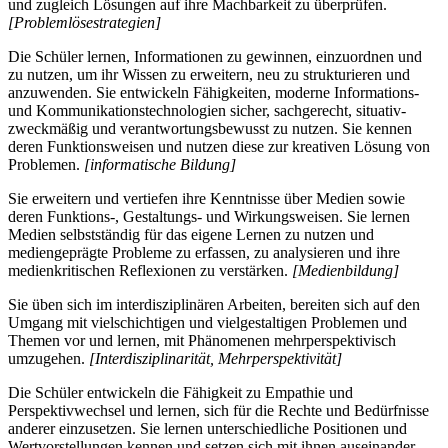
und zugleich Lösungen auf ihre Machbarkeit zu überprüfen.
[Problemlösestrategien]
Die Schüler lernen, Informationen zu gewinnen, einzuordnen und
zu nutzen, um ihr Wissen zu erweitern, neu zu strukturieren und
anzuwenden. Sie entwickeln Fähigkeiten, moderne Informations-
und Kommunikationstechnologien sicher, sachgerecht, situativ-
zweckmäßig und verantwortungsbewusst zu nutzen. Sie kennen
deren Funktionsweisen und nutzen diese zur kreativen Lösung von
Problemen.
[informatische Bildung]
Sie erweitern und vertiefen ihre Kenntnisse über Medien sowie
deren Funktions-, Gestaltungs- und Wirkungsweisen. Sie lernen
Medien selbstständig für das eigene Lernen zu nutzen und
mediengeprägte Probleme zu erfassen, zu analysieren und ihre
medienkritischen Reflexionen zu verstärken.
[Medienbildung]
Sie üben sich im interdisziplinären Arbeiten, bereiten sich auf den
Umgang mit vielschichtigen und vielgestaltigen Problemen und
Themen vor und lernen, mit Phänomenen mehrperspektivisch
umzugehen.
[Interdisziplinarität, Mehrperspektivität]
Die Schüler entwickeln die Fähigkeit zu Empathie und
Perspektivwechsel und lernen, sich für die Rechte und Bedürfnisse
anderer einzusetzen. Sie lernen unterschiedliche Positionen und
Wertvorstellungen kennen und setzen sich mit ihnen auseinander,