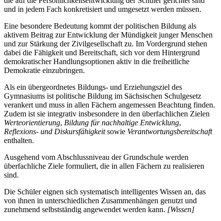
die auf die Persönlichkeitsentwicklung der Schüler gerichtet sind
und in jedem Fach konkretisiert und umgesetzt werden müssen.
Eine besondere Bedeutung kommt der politischen Bildung als
aktivem Beitrag zur Entwicklung der Mündigkeit junger Menschen
und zur Stärkung der Zivilgesellschaft zu. Im Vordergrund stehen
dabei die Fähigkeit und Bereitschaft, sich vor dem Hintergrund
demokratischer Handlungsoptionen aktiv in die freiheitliche
Demokratie einzubringen.
Als ein übergeordnetes Bildungs- und Erziehungsziel des
Gymnasiums ist politische Bildung im Sächsischen Schulgesetz
verankert und muss in allen Fächern angemessen Beachtung finden.
Zudem ist sie integrativ insbesondere in den überfachlichen Zielen
Werteorientierung
,
Bildung für nachhaltige Entwicklung
,
Reflexions- und Diskursfähigkeit
sowie
Verantwortungsbereitschaft
enthalten.
Ausgehend vom Abschlussniveau der Grundschule werden
überfachliche Ziele formuliert, die in allen Fächern zu realisieren
sind.
Die Schüler eignen sich systematisch intelligentes Wissen an, das
von ihnen in unterschiedlichen Zusammenhängen genutzt und
zunehmend selbstständig angewendet werden kann.
[Wissen]