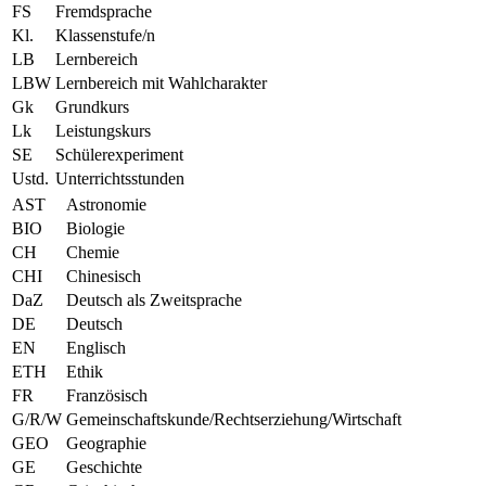
FS
Fremdsprache
Kl.
Klassenstufe/n
LB
Lernbereich
LBW
Lernbereich mit Wahlcharakter
Gk
Grundkurs
Lk
Leistungskurs
SE
Schülerexperiment
Ustd.
Unterrichtsstunden
AST
Astronomie
BIO
Biologie
CH
Chemie
CHI
Chinesisch
DaZ
Deutsch als Zweitsprache
DE
Deutsch
EN
Englisch
ETH
Ethik
FR
Französisch
G/R/W
Gemeinschaftskunde/Rechtserziehung/Wirtschaft
GEO
Geographie
GE
Geschichte