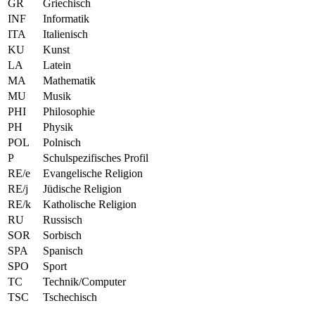
GR
Griechisch
INF
Informatik
ITA
Italienisch
KU
Kunst
LA
Latein
MA
Mathematik
MU
Musik
PHI
Philosophie
PH
Physik
POL
Polnisch
P
Schulspezifisches Profil
RE/e
Evangelische Religion
RE/j
Jüdische Religion
RE/k
Katholische Religion
RU
Russisch
SOR
Sorbisch
SPA
Spanisch
SPO
Sport
TC
Technik/Computer
TSC
Tschechisch