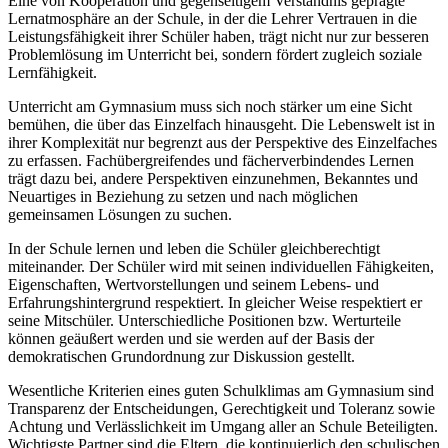
Eine von Kooperation und gegenseitigem Verständnis geprägte
Lernatmosphäre an der Schule, in der die Lehrer Vertrauen in die
Leistungsfähigkeit ihrer Schüler haben, trägt nicht nur zur besseren
Problemlösung im Unterricht bei, sondern fördert zugleich soziale
Lernfähigkeit.
Unterricht am Gymnasium muss sich noch stärker um eine Sicht
bemühen, die über das Einzelfach hinausgeht. Die Lebenswelt ist in
ihrer Komplexität nur begrenzt aus der Perspektive des Einzelfaches
zu erfassen. Fachübergreifendes und fächerverbindendes Lernen
trägt dazu bei, andere Perspektiven einzunehmen, Bekanntes und
Neuartiges in Beziehung zu setzen und nach möglichen
gemeinsamen Lösungen zu suchen.
In der Schule lernen und leben die Schüler gleichberechtigt
miteinander. Der Schüler wird mit seinen individuellen Fähigkeiten,
Eigenschaften, Wertvorstellungen und seinem Lebens- und
Erfahrungshintergrund respektiert. In gleicher Weise respektiert er
seine Mitschüler. Unterschiedliche Positionen bzw. Werturteile
können geäußert werden und sie werden auf der Basis der
demokratischen Grundordnung zur Diskussion gestellt.
Wesentliche Kriterien eines guten Schulklimas am Gymnasium sind
Transparenz der Entscheidungen, Gerechtigkeit und Toleranz sowie
Achtung und Verlässlichkeit im Umgang aller an Schule Beteiligten.
Wichtigste Partner sind die Eltern, die kontinuierlich den schulischen