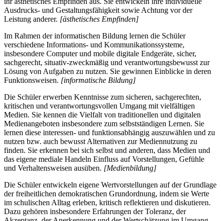
ihr ästhetisches Empfinden aus. Sie entwickeln ihre individuelle
Ausdrucks- und Gestaltungsfähigkeit sowie Achtung vor der
Leistung anderer.
[ästhetisches Empfinden]
Im Rahmen der informatischen Bildung lernen die Schüler
verschiedene Informations- und Kommunikationssysteme,
insbesondere Computer und mobile digitale Endgeräte, sicher,
sachgerecht, situativ-zweckmäßig und verantwortungsbewusst zur
Lösung von Aufgaben zu nutzen. Sie gewinnen Einblicke in deren
Funktionsweisen.
[informatische Bildung]
Die Schüler erwerben Kenntnisse zum sicheren, sachgerechten,
kritischen und verantwortungsvollen Umgang mit vielfältigen
Medien. Sie kennen die Vielfalt von traditionellen und digitalen
Medienangeboten insbesondere zum selbstständigen Lernen. Sie
lernen diese interessen- und funktionsabhängig auszuwählen und zu
nutzen bzw. auch bewusst Alternativen zur Mediennutzung zu
finden. Sie erkennen bei sich selbst und anderen, dass Medien und
das eigene mediale Handeln Einfluss auf Vorstellungen, Gefühle
und Verhaltensweisen ausüben.
[Medienbildung]
Die Schüler entwickeln eigene Wertvorstellungen auf der Grundlage
der freiheitlichen demokratischen Grundordnung, indem sie Werte
im schulischen Alltag erleben, kritisch reflektieren und diskutieren.
Dazu gehören insbesondere Erfahrungen der Toleranz, der
Akzeptanz, der Anerkennung und der Wertschätzung im Umgang