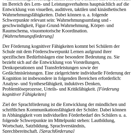
im Bereich des Lern- und Leistungsverhaltens hauptsächlich auf die
Entwicklung von visuellen, auditiven, taktilen und kinästhetischen
Wahrnehmungsfähigkeiten. Dabei können u. a. folgende
Schwerpunkte relevant sein: Wahrnehmungsumfang und -
geschwindigkeit, Figur-Grund-Wahrnehmung, Körper- und
Raumschema, visuomotorische Koordination.
[Wahrnehmungsförderung]
Der Förderung kognitiver Fähigkeiten kommt bei Schülern der
Schule mit dem Förderschwerpunkt Lernen aufgrund ihrer
spezifischen Bedürfnislagen eine besondere Bedeutung zu. Sie
bezieht sich auf die Entwicklung von Vorstellungen,
Denkoperationen und Transferleistungen sowie der
Gedächtnisleistungen. Eine zielgerichtete individuelle Förderung der
Kognition ist insbesondere in folgenden Bereichen erforderlich:
Analyse- und Synthesefähigkeit, induktives Denken,
Problemlöseprozesse, Urteils- und Kritikfähigkeit.
[Förderung
kognitiver Fähigkeiten]
Ziel der Sprachförderung ist die Entwicklung der mündlichen und
schriftlichen Kommunikationsfähigkeit der Schüler. Dabei können
in Abhängigkeit vom individuellen Förderbedarf des Schülers u. a.
folgende Schwerpunkte im Mittelpunkt stehen: Lautbildung,
Wortschatz, Satzbildung, Sprachverständnis,
Sprechbereitschaft.
[Sprachförderung]