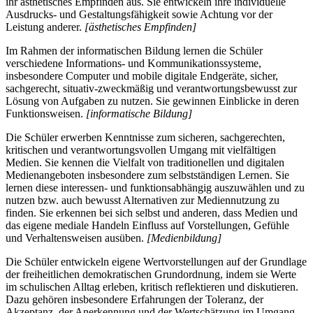
ihr ästhetisches Empfinden aus. Sie entwickeln ihre individuelle
Ausdrucks- und Gestaltungsfähigkeit sowie Achtung vor der
Leistung anderer.
[ästhetisches Empfinden]
Im Rahmen der informatischen Bildung lernen die Schüler
verschiedene Informations- und Kommunikationssysteme,
insbesondere Computer und mobile digitale Endgeräte, sicher,
sachgerecht, situativ-zweckmäßig und verantwortungsbewusst zur
Lösung von Aufgaben zu nutzen. Sie gewinnen Einblicke in deren
Funktionsweisen.
[informatische Bildung]
Die Schüler erwerben Kenntnisse zum sicheren, sachgerechten,
kritischen und verantwortungsvollen Umgang mit vielfältigen
Medien. Sie kennen die Vielfalt von traditionellen und digitalen
Medienangeboten insbesondere zum selbstständigen Lernen. Sie
lernen diese interessen- und funktionsabhängig auszuwählen und zu
nutzen bzw. auch bewusst Alternativen zur Mediennutzung zu
finden. Sie erkennen bei sich selbst und anderen, dass Medien und
das eigene mediale Handeln Einfluss auf Vorstellungen, Gefühle
und Verhaltensweisen ausüben.
[Medienbildung]
Die Schüler entwickeln eigene Wertvorstellungen auf der Grundlage
der freiheitlichen demokratischen Grundordnung, indem sie Werte
im schulischen Alltag erleben, kritisch reflektieren und diskutieren.
Dazu gehören insbesondere Erfahrungen der Toleranz, der
Akzeptanz, der Anerkennung und der Wertschätzung im Umgang