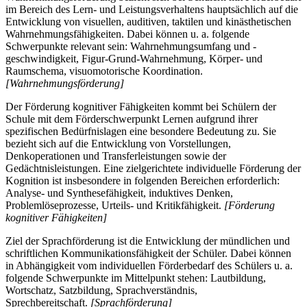
im Bereich des Lern- und Leistungsverhaltens hauptsächlich auf die
Entwicklung von visuellen, auditiven, taktilen und kinästhetischen
Wahrnehmungsfähigkeiten. Dabei können u. a. folgende
Schwerpunkte relevant sein: Wahrnehmungsumfang und -
geschwindigkeit, Figur-Grund-Wahrnehmung, Körper- und
Raumschema, visuomotorische Koordination.
[Wahrnehmungsförderung]
Der Förderung kognitiver Fähigkeiten kommt bei Schülern der
Schule mit dem Förderschwerpunkt Lernen aufgrund ihrer
spezifischen Bedürfnislagen eine besondere Bedeutung zu. Sie
bezieht sich auf die Entwicklung von Vorstellungen,
Denkoperationen und Transferleistungen sowie der
Gedächtnisleistungen. Eine zielgerichtete individuelle Förderung der
Kognition ist insbesondere in folgenden Bereichen erforderlich:
Analyse- und Synthesefähigkeit, induktives Denken,
Problemlöseprozesse, Urteils- und Kritikfähigkeit.
[Förderung
kognitiver Fähigkeiten]
Ziel der Sprachförderung ist die Entwicklung der mündlichen und
schriftlichen Kommunikationsfähigkeit der Schüler. Dabei können
in Abhängigkeit vom individuellen Förderbedarf des Schülers u. a.
folgende Schwerpunkte im Mittelpunkt stehen: Lautbildung,
Wortschatz, Satzbildung, Sprachverständnis,
Sprechbereitschaft.
[Sprachförderung]