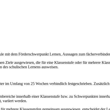
chule mit dem Förderschwerpunkt Lernen, Aussagen zum fächerverbind
n Ziele ausgewiesen, die für eine Klassenstufe oder für mehrere Klassen
on des schulischen Lernens ausweisen.
akter im Umfang von 25 Wochen verbindlich festgeschrieben. Zusätzlich
bereiche innerhalb einer Klassenstufe bzw. zu Schwerpunkten innerhal
, variiert werden.
e für mehrere Klassenstufen gemeinsam ausgewiesen, entscheidet der Le