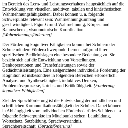
im Bereich des Lern- und Leistungsverhaltens hauptsächlich auf die
Entwicklung von visuellen, auditiven, taktilen und kinästhetischen
Wahrnehmungsfähigkeiten. Dabei können u. a. folgende
Schwerpunkte relevant sein: Wahrnehmungsumfang und -
geschwindigkeit, Figur-Grund-Wahrnehmung, Körper- und
Raumschema, visuomotorische Koordination.
[Wahrnehmungsförderung]
Der Förderung kognitiver Fähigkeiten kommt bei Schülern der
Schule mit dem Förderschwerpunkt Lernen aufgrund ihrer
spezifischen Bedürfnislagen eine besondere Bedeutung zu. Sie
bezieht sich auf die Entwicklung von Vorstellungen,
Denkoperationen und Transferleistungen sowie der
Gedächtnisleistungen. Eine zielgerichtete individuelle Förderung der
Kognition ist insbesondere in folgenden Bereichen erforderlich:
Analyse- und Synthesefähigkeit, induktives Denken,
Problemlöseprozesse, Urteils- und Kritikfähigkeit.
[Förderung
kognitiver Fähigkeiten]
Ziel der Sprachförderung ist die Entwicklung der mündlichen und
schriftlichen Kommunikationsfähigkeit der Schüler. Dabei können
in Abhängigkeit vom individuellen Förderbedarf des Schülers u. a.
folgende Schwerpunkte im Mittelpunkt stehen: Lautbildung,
Wortschatz, Satzbildung, Sprachverständnis,
Sprechbereitschaft.
[Sprachförderung]