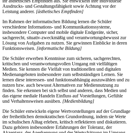
ihr ästhetisches Empfinden aus. Sie entwickeln ihre individuelle
Ausdrucks- und Gestaltungsfähigkeit sowie Achtung vor der
Leistung anderer.
[ästhetisches Empfinden]
Im Rahmen der informatischen Bildung lernen die Schüler
verschiedene Informations- und Kommunikationssysteme,
insbesondere Computer und mobile digitale Endgeräte, sicher,
sachgerecht, situativ-zweckmäßig und verantwortungsbewusst zur
Lösung von Aufgaben zu nutzen. Sie gewinnen Einblicke in deren
Funktionsweisen.
[informatische Bildung]
Die Schüler erwerben Kenntnisse zum sicheren, sachgerechten,
kritischen und verantwortungsvollen Umgang mit vielfältigen
Medien. Sie kennen die Vielfalt von traditionellen und digitalen
Medienangeboten insbesondere zum selbstständigen Lernen. Sie
lernen diese interessen- und funktionsabhängig auszuwählen und zu
nutzen bzw. auch bewusst Alternativen zur Mediennutzung zu
finden. Sie erkennen bei sich selbst und anderen, dass Medien und
das eigene mediale Handeln Einfluss auf Vorstellungen, Gefühle
und Verhaltensweisen ausüben.
[Medienbildung]
Die Schüler entwickeln eigene Wertvorstellungen auf der Grundlage
der freiheitlichen demokratischen Grundordnung, indem sie Werte
im schulischen Alltag erleben, kritisch reflektieren und diskutieren.
Dazu gehören insbesondere Erfahrungen der Toleranz, der
Akzeptanz, der Anerkennung und der Wertschätzung im Umgang