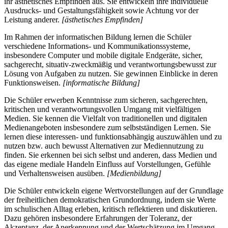
ihr ästhetisches Empfinden aus. Sie entwickeln ihre individuelle
Ausdrucks- und Gestaltungsfähigkeit sowie Achtung vor der
Leistung anderer.
[ästhetisches Empfinden]
Im Rahmen der informatischen Bildung lernen die Schüler
verschiedene Informations- und Kommunikationssysteme,
insbesondere Computer und mobile digitale Endgeräte, sicher,
sachgerecht, situativ-zweckmäßig und verantwortungsbewusst zur
Lösung von Aufgaben zu nutzen. Sie gewinnen Einblicke in deren
Funktionsweisen.
[informatische Bildung]
Die Schüler erwerben Kenntnisse zum sicheren, sachgerechten,
kritischen und verantwortungsvollen Umgang mit vielfältigen
Medien. Sie kennen die Vielfalt von traditionellen und digitalen
Medienangeboten insbesondere zum selbstständigen Lernen. Sie
lernen diese interessen- und funktionsabhängig auszuwählen und zu
nutzen bzw. auch bewusst Alternativen zur Mediennutzung zu
finden. Sie erkennen bei sich selbst und anderen, dass Medien und
das eigene mediale Handeln Einfluss auf Vorstellungen, Gefühle
und Verhaltensweisen ausüben.
[Medienbildung]
Die Schüler entwickeln eigene Wertvorstellungen auf der Grundlage
der freiheitlichen demokratischen Grundordnung, indem sie Werte
im schulischen Alltag erleben, kritisch reflektieren und diskutieren.
Dazu gehören insbesondere Erfahrungen der Toleranz, der
Akzeptanz, der Anerkennung und der Wertschätzung im Umgang