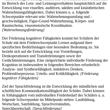
im Bereich des Lern- und Leistungsverhaltens hauptsächlich auf die
Entwicklung von visuellen, auditiven, taktilen und kinästhetischen
Wahrnehmungsfähigkeiten. Dabei können u. a. folgende
Schwerpunkte relevant sein: Wahrnehmungsumfang und -
geschwindigkeit, Figur-Grund-Wahrnehmung, Körper- und
Raumschema, visuomotorische Koordination.
[Wahrnehmungsförderung]
Der Förderung kognitiver Fähigkeiten kommt bei Schülern der
Schule mit dem Förderschwerpunkt Lernen aufgrund ihrer
spezifischen Bedürfnislagen eine besondere Bedeutung zu. Sie
bezieht sich auf die Entwicklung von Vorstellungen,
Denkoperationen und Transferleistungen sowie der
Gedächtnisleistungen. Eine zielgerichtete individuelle Förderung der
Kognition ist insbesondere in folgenden Bereichen erforderlich:
Analyse- und Synthesefähigkeit, induktives Denken,
Problemlöseprozesse, Urteils- und Kritikfähigkeit.
[Förderung
kognitiver Fähigkeiten]
Ziel der Sprachförderung ist die Entwicklung der mündlichen und
schriftlichen Kommunikationsfähigkeit der Schüler. Dabei können
in Abhängigkeit vom individuellen Förderbedarf des Schülers u. a.
folgende Schwerpunkte im Mittelpunkt stehen: Lautbildung,
Wortschatz, Satzbildung, Sprachverständnis,
Sprechbereitschaft.
[Sprachförderung]