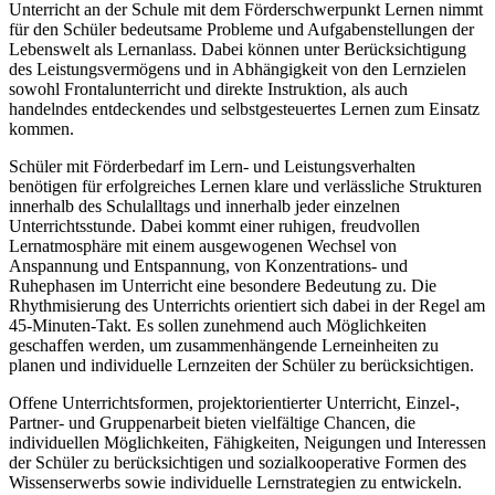
Unterricht an der Schule mit dem Förderschwerpunkt Lernen nimmt
für den Schüler bedeutsame Probleme und Aufgabenstellungen der
Lebenswelt als Lernanlass. Dabei können unter Berücksichtigung
des Leistungsvermögens und in Abhängigkeit von den Lernzielen
sowohl Frontalunterricht und direkte Instruktion, als auch
handelndes entdeckendes und selbstgesteuertes Lernen zum Einsatz
kommen.
Schüler mit Förderbedarf im Lern- und Leistungsverhalten
benötigen für erfolgreiches Lernen klare und verlässliche Strukturen
innerhalb des Schulalltags und innerhalb jeder einzelnen
Unterrichtsstunde. Dabei kommt einer ruhigen, freudvollen
Lernatmosphäre mit einem ausgewogenen Wechsel von
Anspannung und Entspannung, von Konzentrations- und
Ruhephasen im Unterricht eine besondere Bedeutung zu. Die
Rhythmisierung des Unterrichts orientiert sich dabei in der Regel am
45-Minuten-Takt. Es sollen zunehmend auch Möglichkeiten
geschaffen werden, um zusammenhängende Lerneinheiten zu
planen und individuelle Lernzeiten der Schüler zu berücksichtigen.
Offene Unterrichtsformen, projektorientierter Unterricht, Einzel-,
Partner- und Gruppenarbeit bieten vielfältige Chancen, die
individuellen Möglichkeiten, Fähigkeiten, Neigungen und Interessen
der Schüler zu berücksichtigen und sozialkooperative Formen des
Wissenserwerbs sowie individuelle Lernstrategien zu entwickeln.