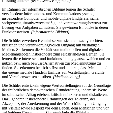
Leistung anderer.
[ästhetisches Empfinden]
Im Rahmen der informatischen Bildung lernen die Schüler
verschiedene Informations- und Kommunikationssysteme,
insbesondere Computer und mobile digitale Endgeräte, sicher,
sachgerecht, situativ-zweckmäßig und verantwortungsbewusst zur
Lösung von Aufgaben zu nutzen. Sie gewinnen Einblicke in deren
Funktionsweisen.
[informatische Bildung]
Die Schüler erwerben Kenntnisse zum sicheren, sachgerechten,
kritischen und verantwortungsvollen Umgang mit vielfältigen
Medien. Sie kennen die Vielfalt von traditionellen und digitalen
Medienangeboten insbesondere zum selbstständigen Lernen. Sie
lernen diese interessen- und funktionsabhängig auszuwählen und zu
nutzen bzw. auch bewusst Alternativen zur Mediennutzung zu
finden. Sie erkennen bei sich selbst und anderen, dass Medien und
das eigene mediale Handeln Einfluss auf Vorstellungen, Gefühle
und Verhaltensweisen ausüben.
[Medienbildung]
Die Schüler entwickeln eigene Wertvorstellungen auf der Grundlage
der freiheitlichen demokratischen Grundordnung, indem sie Werte
im schulischen Alltag erleben, kritisch reflektieren und diskutieren.
Dazu gehören insbesondere Erfahrungen der Toleranz, der
Akzeptanz, der Anerkennung und der Wertschätzung im Umgang
mit Vielfalt sowie Respekt vor dem Leben, dem Menschen und vor
zukünftigen Generationen. Sie entwickeln die Fähigkeit und