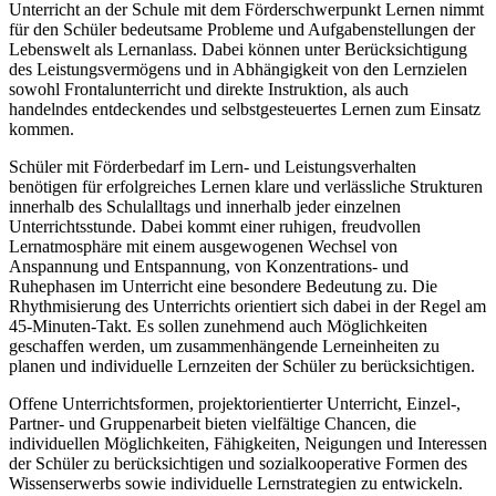
Unterricht an der Schule mit dem Förderschwerpunkt Lernen nimmt
für den Schüler bedeutsame Probleme und Aufgabenstellungen der
Lebenswelt als Lernanlass. Dabei können unter Berücksichtigung
des Leistungsvermögens und in Abhängigkeit von den Lernzielen
sowohl Frontalunterricht und direkte Instruktion, als auch
handelndes entdeckendes und selbstgesteuertes Lernen zum Einsatz
kommen.
Schüler mit Förderbedarf im Lern- und Leistungsverhalten
benötigen für erfolgreiches Lernen klare und verlässliche Strukturen
innerhalb des Schulalltags und innerhalb jeder einzelnen
Unterrichtsstunde. Dabei kommt einer ruhigen, freudvollen
Lernatmosphäre mit einem ausgewogenen Wechsel von
Anspannung und Entspannung, von Konzentrations- und
Ruhephasen im Unterricht eine besondere Bedeutung zu. Die
Rhythmisierung des Unterrichts orientiert sich dabei in der Regel am
45-Minuten-Takt. Es sollen zunehmend auch Möglichkeiten
geschaffen werden, um zusammenhängende Lerneinheiten zu
planen und individuelle Lernzeiten der Schüler zu berücksichtigen.
Offene Unterrichtsformen, projektorientierter Unterricht, Einzel-,
Partner- und Gruppenarbeit bieten vielfältige Chancen, die
individuellen Möglichkeiten, Fähigkeiten, Neigungen und Interessen
der Schüler zu berücksichtigen und sozialkooperative Formen des
Wissenserwerbs sowie individuelle Lernstrategien zu entwickeln.