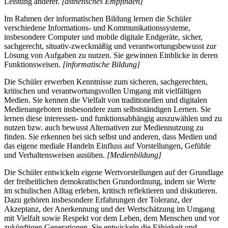
Leistung anderer.
[ästhetisches Empfinden]
Im Rahmen der informatischen Bildung lernen die Schüler
verschiedene Informations- und Kommunikationssysteme,
insbesondere Computer und mobile digitale Endgeräte, sicher,
sachgerecht, situativ-zweckmäßig und verantwortungsbewusst zur
Lösung von Aufgaben zu nutzen. Sie gewinnen Einblicke in deren
Funktionsweisen.
[informatische Bildung]
Die Schüler erwerben Kenntnisse zum sicheren, sachgerechten,
kritischen und verantwortungsvollen Umgang mit vielfältigen
Medien. Sie kennen die Vielfalt von traditionellen und digitalen
Medienangeboten insbesondere zum selbstständigen Lernen. Sie
lernen diese interessen- und funktionsabhängig auszuwählen und zu
nutzen bzw. auch bewusst Alternativen zur Mediennutzung zu
finden. Sie erkennen bei sich selbst und anderen, dass Medien und
das eigene mediale Handeln Einfluss auf Vorstellungen, Gefühle
und Verhaltensweisen ausüben.
[Medienbildung]
Die Schüler entwickeln eigene Wertvorstellungen auf der Grundlage
der freiheitlichen demokratischen Grundordnung, indem sie Werte
im schulischen Alltag erleben, kritisch reflektieren und diskutieren.
Dazu gehören insbesondere Erfahrungen der Toleranz, der
Akzeptanz, der Anerkennung und der Wertschätzung im Umgang
mit Vielfalt sowie Respekt vor dem Leben, dem Menschen und vor
zukünftigen Generationen. Sie entwickeln die Fähigkeit und