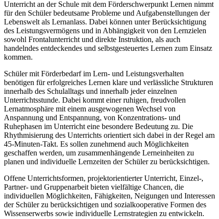
Unterricht an der Schule mit dem Förderschwerpunkt Lernen nimmt
für den Schüler bedeutsame Probleme und Aufgabenstellungen der
Lebenswelt als Lernanlass. Dabei können unter Berücksichtigung
des Leistungsvermögens und in Abhängigkeit von den Lernzielen
sowohl Frontalunterricht und direkte Instruktion, als auch
handelndes entdeckendes und selbstgesteuertes Lernen zum Einsatz
kommen.
Schüler mit Förderbedarf im Lern- und Leistungsverhalten
benötigen für erfolgreiches Lernen klare und verlässliche Strukturen
innerhalb des Schulalltags und innerhalb jeder einzelnen
Unterrichtsstunde. Dabei kommt einer ruhigen, freudvollen
Lernatmosphäre mit einem ausgewogenen Wechsel von
Anspannung und Entspannung, von Konzentrations- und
Ruhephasen im Unterricht eine besondere Bedeutung zu. Die
Rhythmisierung des Unterrichts orientiert sich dabei in der Regel am
45-Minuten-Takt. Es sollen zunehmend auch Möglichkeiten
geschaffen werden, um zusammenhängende Lerneinheiten zu
planen und individuelle Lernzeiten der Schüler zu berücksichtigen.
Offene Unterrichtsformen, projektorientierter Unterricht, Einzel-,
Partner- und Gruppenarbeit bieten vielfältige Chancen, die
individuellen Möglichkeiten, Fähigkeiten, Neigungen und Interessen
der Schüler zu berücksichtigen und sozialkooperative Formen des
Wissenserwerbs sowie individuelle Lernstrategien zu entwickeln.