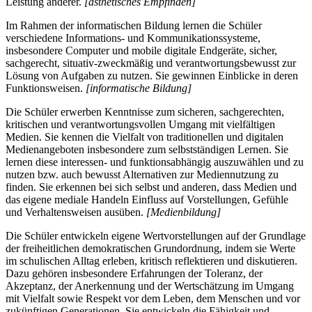
Leistung anderer.
[ästhetisches Empfinden]
Im Rahmen der informatischen Bildung lernen die Schüler
verschiedene Informations- und Kommunikationssysteme,
insbesondere Computer und mobile digitale Endgeräte, sicher,
sachgerecht, situativ-zweckmäßig und verantwortungsbewusst zur
Lösung von Aufgaben zu nutzen. Sie gewinnen Einblicke in deren
Funktionsweisen.
[informatische Bildung]
Die Schüler erwerben Kenntnisse zum sicheren, sachgerechten,
kritischen und verantwortungsvollen Umgang mit vielfältigen
Medien. Sie kennen die Vielfalt von traditionellen und digitalen
Medienangeboten insbesondere zum selbstständigen Lernen. Sie
lernen diese interessen- und funktionsabhängig auszuwählen und zu
nutzen bzw. auch bewusst Alternativen zur Mediennutzung zu
finden. Sie erkennen bei sich selbst und anderen, dass Medien und
das eigene mediale Handeln Einfluss auf Vorstellungen, Gefühle
und Verhaltensweisen ausüben.
[Medienbildung]
Die Schüler entwickeln eigene Wertvorstellungen auf der Grundlage
der freiheitlichen demokratischen Grundordnung, indem sie Werte
im schulischen Alltag erleben, kritisch reflektieren und diskutieren.
Dazu gehören insbesondere Erfahrungen der Toleranz, der
Akzeptanz, der Anerkennung und der Wertschätzung im Umgang
mit Vielfalt sowie Respekt vor dem Leben, dem Menschen und vor
zukünftigen Generationen. Sie entwickeln die Fähigkeit und