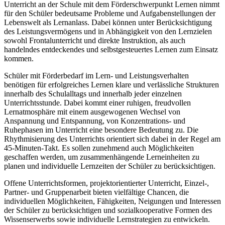
Unterricht an der Schule mit dem Förderschwerpunkt Lernen nimmt
für den Schüler bedeutsame Probleme und Aufgabenstellungen der
Lebenswelt als Lernanlass. Dabei können unter Berücksichtigung
des Leistungsvermögens und in Abhängigkeit von den Lernzielen
sowohl Frontalunterricht und direkte Instruktion, als auch
handelndes entdeckendes und selbstgesteuertes Lernen zum Einsatz
kommen.
Schüler mit Förderbedarf im Lern- und Leistungsverhalten
benötigen für erfolgreiches Lernen klare und verlässliche Strukturen
innerhalb des Schulalltags und innerhalb jeder einzelnen
Unterrichtsstunde. Dabei kommt einer ruhigen, freudvollen
Lernatmosphäre mit einem ausgewogenen Wechsel von
Anspannung und Entspannung, von Konzentrations- und
Ruhephasen im Unterricht eine besondere Bedeutung zu. Die
Rhythmisierung des Unterrichts orientiert sich dabei in der Regel am
45-Minuten-Takt. Es sollen zunehmend auch Möglichkeiten
geschaffen werden, um zusammenhängende Lerneinheiten zu
planen und individuelle Lernzeiten der Schüler zu berücksichtigen.
Offene Unterrichtsformen, projektorientierter Unterricht, Einzel-,
Partner- und Gruppenarbeit bieten vielfältige Chancen, die
individuellen Möglichkeiten, Fähigkeiten, Neigungen und Interessen
der Schüler zu berücksichtigen und sozialkooperative Formen des
Wissenserwerbs sowie individuelle Lernstrategien zu entwickeln.