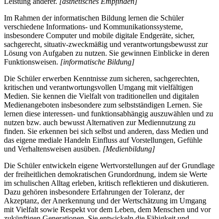
Leistung anderer.
[ästhetisches Empfinden]
Im Rahmen der informatischen Bildung lernen die Schüler
verschiedene Informations- und Kommunikationssysteme,
insbesondere Computer und mobile digitale Endgeräte, sicher,
sachgerecht, situativ-zweckmäßig und verantwortungsbewusst zur
Lösung von Aufgaben zu nutzen. Sie gewinnen Einblicke in deren
Funktionsweisen.
[informatische Bildung]
Die Schüler erwerben Kenntnisse zum sicheren, sachgerechten,
kritischen und verantwortungsvollen Umgang mit vielfältigen
Medien. Sie kennen die Vielfalt von traditionellen und digitalen
Medienangeboten insbesondere zum selbstständigen Lernen. Sie
lernen diese interessen- und funktionsabhängig auszuwählen und zu
nutzen bzw. auch bewusst Alternativen zur Mediennutzung zu
finden. Sie erkennen bei sich selbst und anderen, dass Medien und
das eigene mediale Handeln Einfluss auf Vorstellungen, Gefühle
und Verhaltensweisen ausüben.
[Medienbildung]
Die Schüler entwickeln eigene Wertvorstellungen auf der Grundlage
der freiheitlichen demokratischen Grundordnung, indem sie Werte
im schulischen Alltag erleben, kritisch reflektieren und diskutieren.
Dazu gehören insbesondere Erfahrungen der Toleranz, der
Akzeptanz, der Anerkennung und der Wertschätzung im Umgang
mit Vielfalt sowie Respekt vor dem Leben, dem Menschen und vor
zukünftigen Generationen. Sie entwickeln die Fähigkeit und