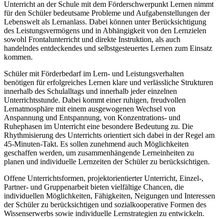
Unterricht an der Schule mit dem Förderschwerpunkt Lernen nimmt
für den Schüler bedeutsame Probleme und Aufgabenstellungen der
Lebenswelt als Lernanlass. Dabei können unter Berücksichtigung
des Leistungsvermögens und in Abhängigkeit von den Lernzielen
sowohl Frontalunterricht und direkte Instruktion, als auch
handelndes entdeckendes und selbstgesteuertes Lernen zum Einsatz
kommen.
Schüler mit Förderbedarf im Lern- und Leistungsverhalten
benötigen für erfolgreiches Lernen klare und verlässliche Strukturen
innerhalb des Schulalltags und innerhalb jeder einzelnen
Unterrichtsstunde. Dabei kommt einer ruhigen, freudvollen
Lernatmosphäre mit einem ausgewogenen Wechsel von
Anspannung und Entspannung, von Konzentrations- und
Ruhephasen im Unterricht eine besondere Bedeutung zu. Die
Rhythmisierung des Unterrichts orientiert sich dabei in der Regel am
45-Minuten-Takt. Es sollen zunehmend auch Möglichkeiten
geschaffen werden, um zusammenhängende Lerneinheiten zu
planen und individuelle Lernzeiten der Schüler zu berücksichtigen.
Offene Unterrichtsformen, projektorientierter Unterricht, Einzel-,
Partner- und Gruppenarbeit bieten vielfältige Chancen, die
individuellen Möglichkeiten, Fähigkeiten, Neigungen und Interessen
der Schüler zu berücksichtigen und sozialkooperative Formen des
Wissenserwerbs sowie individuelle Lernstrategien zu entwickeln.