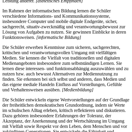
Leistung anderer.
[ästhetisches Empfinden]
Im Rahmen der informatischen Bildung lernen die Schüler
verschiedene Informations- und Kommunikationssysteme,
insbesondere Computer und mobile digitale Endgeräte, sicher,
sachgerecht, situativ-zweckmäßig und verantwortungsbewusst zur
Lösung von Aufgaben zu nutzen. Sie gewinnen Einblicke in deren
Funktionsweisen.
[informatische Bildung]
Die Schüler erwerben Kenntnisse zum sicheren, sachgerechten,
kritischen und verantwortungsvollen Umgang mit vielfältigen
Medien. Sie kennen die Vielfalt von traditionellen und digitalen
Medienangeboten insbesondere zum selbstständigen Lernen. Sie
lernen diese interessen- und funktionsabhängig auszuwählen und zu
nutzen bzw. auch bewusst Alternativen zur Mediennutzung zu
finden. Sie erkennen bei sich selbst und anderen, dass Medien und
das eigene mediale Handeln Einfluss auf Vorstellungen, Gefühle
und Verhaltensweisen ausüben.
[Medienbildung]
Die Schüler entwickeln eigene Wertvorstellungen auf der Grundlage
der freiheitlichen demokratischen Grundordnung, indem sie Werte
im schulischen Alltag erleben, kritisch reflektieren und diskutieren.
Dazu gehören insbesondere Erfahrungen der Toleranz, der
Akzeptanz, der Anerkennung und der Wertschätzung im Umgang
mit Vielfalt sowie Respekt vor dem Leben, dem Menschen und vor
zukünftigen Generationen. Sie entwickeln die Fähigkeit und