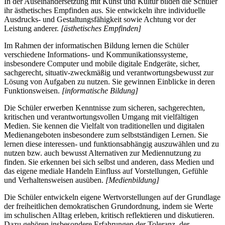
In der Auseinandersetzung mit Kunst und Kultur bilden die Schüler
ihr ästhetisches Empfinden aus. Sie entwickeln ihre individuelle
Ausdrucks- und Gestaltungsfähigkeit sowie Achtung vor der
Leistung anderer.
[ästhetisches Empfinden]
Im Rahmen der informatischen Bildung lernen die Schüler
verschiedene Informations- und Kommunikationssysteme,
insbesondere Computer und mobile digitale Endgeräte, sicher,
sachgerecht, situativ-zweckmäßig und verantwortungsbewusst zur
Lösung von Aufgaben zu nutzen. Sie gewinnen Einblicke in deren
Funktionsweisen.
[informatische Bildung]
Die Schüler erwerben Kenntnisse zum sicheren, sachgerechten,
kritischen und verantwortungsvollen Umgang mit vielfältigen
Medien. Sie kennen die Vielfalt von traditionellen und digitalen
Medienangeboten insbesondere zum selbstständigen Lernen. Sie
lernen diese interessen- und funktionsabhängig auszuwählen und zu
nutzen bzw. auch bewusst Alternativen zur Mediennutzung zu
finden. Sie erkennen bei sich selbst und anderen, dass Medien und
das eigene mediale Handeln Einfluss auf Vorstellungen, Gefühle
und Verhaltensweisen ausüben.
[Medienbildung]
Die Schüler entwickeln eigene Wertvorstellungen auf der Grundlage
der freiheitlichen demokratischen Grundordnung, indem sie Werte
im schulischen Alltag erleben, kritisch reflektieren und diskutieren.
Dazu gehören insbesondere Erfahrungen der Toleranz, der