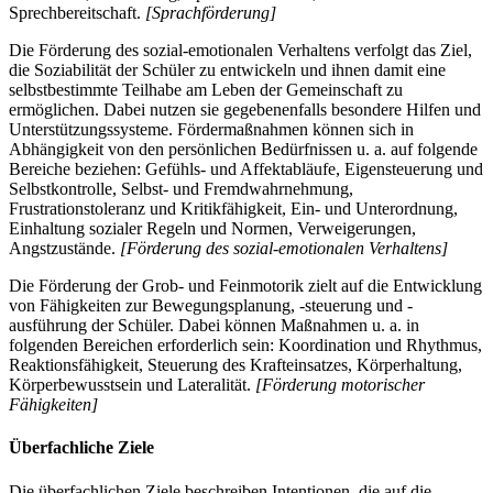
Sprechbereitschaft.
[Sprachförderung]
Die Förderung des sozial-emotionalen Verhaltens verfolgt das Ziel,
die Soziabilität der Schüler zu entwickeln und ihnen damit eine
selbstbestimmte Teilhabe am Leben der Gemeinschaft zu
ermöglichen. Dabei nutzen sie gegebenenfalls besondere Hilfen und
Unterstützungssysteme. Fördermaßnahmen können sich in
Abhängigkeit von den persönlichen Bedürfnissen u. a. auf folgende
Bereiche beziehen: Gefühls- und Affektabläufe, Eigensteuerung und
Selbstkontrolle, Selbst- und Fremdwahrnehmung,
Frustrationstoleranz und Kritikfähigkeit, Ein- und Unterordnung,
Einhaltung sozialer Regeln und Normen, Verweigerungen,
Angstzustände.
[Förderung des sozial-emotionalen Verhaltens]
Die Förderung der Grob- und Feinmotorik zielt auf die Entwicklung
von Fähigkeiten zur Bewegungsplanung, -steuerung und -
ausführung der Schüler. Dabei können Maßnahmen u. a. in
folgenden Bereichen erforderlich sein: Koordination und Rhythmus,
Reaktionsfähigkeit, Steuerung des Krafteinsatzes, Körperhaltung,
Körperbewusstsein und Lateralität.
[Förderung motorischer
Fähigkeiten]
Überfachliche Ziele
Die überfachlichen Ziele beschreiben Intentionen, die auf die