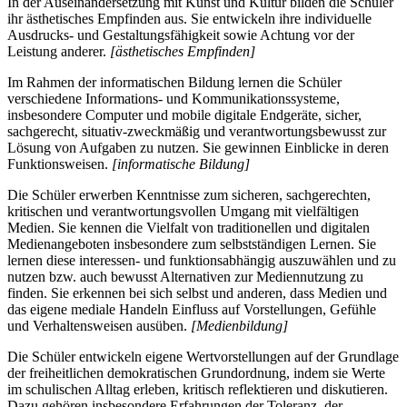
In der Auseinandersetzung mit Kunst und Kultur bilden die Schüler
ihr ästhetisches Empfinden aus. Sie entwickeln ihre individuelle
Ausdrucks- und Gestaltungsfähigkeit sowie Achtung vor der
Leistung anderer.
[ästhetisches Empfinden]
Im Rahmen der informatischen Bildung lernen die Schüler
verschiedene Informations- und Kommunikationssysteme,
insbesondere Computer und mobile digitale Endgeräte, sicher,
sachgerecht, situativ-zweckmäßig und verantwortungsbewusst zur
Lösung von Aufgaben zu nutzen. Sie gewinnen Einblicke in deren
Funktionsweisen.
[informatische Bildung]
Die Schüler erwerben Kenntnisse zum sicheren, sachgerechten,
kritischen und verantwortungsvollen Umgang mit vielfältigen
Medien. Sie kennen die Vielfalt von traditionellen und digitalen
Medienangeboten insbesondere zum selbstständigen Lernen. Sie
lernen diese interessen- und funktionsabhängig auszuwählen und zu
nutzen bzw. auch bewusst Alternativen zur Mediennutzung zu
finden. Sie erkennen bei sich selbst und anderen, dass Medien und
das eigene mediale Handeln Einfluss auf Vorstellungen, Gefühle
und Verhaltensweisen ausüben.
[Medienbildung]
Die Schüler entwickeln eigene Wertvorstellungen auf der Grundlage
der freiheitlichen demokratischen Grundordnung, indem sie Werte
im schulischen Alltag erleben, kritisch reflektieren und diskutieren.
Dazu gehören insbesondere Erfahrungen der Toleranz, der