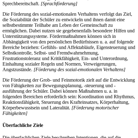
Sprechbereitschaft.
[Sprachförderung]
Die Förderung des sozial-emotionalen Verhaltens verfolgt das Ziel,
die Soziabilität der Schüler zu entwickeln und ihnen damit eine
selbstbestimmte Teilhabe am Leben der Gemeinschaft zu
ermöglichen. Dabei nutzen sie gegebenenfalls besondere Hilfen und
Unterstützungssysteme. Fördermaßnahmen können sich in
Abhängigkeit von den persönlichen Bedürfnissen u. a. auf folgende
Bereiche beziehen: Gefühls- und Affektabläufe, Eigensteuerung und
Selbstkontrolle, Selbst- und Fremdwahrnehmung,
Frustrationstoleranz und Kritikfähigkeit, Ein- und Unterordnung,
Einhaltung sozialer Regeln und Normen, Verweigerungen,
Angstzustände.
[Förderung des sozial-emotionalen Verhaltens]
Die Förderung der Grob- und Feinmotorik zielt auf die Entwicklung
von Fähigkeiten zur Bewegungsplanung, -steuerung und -
ausführung der Schüler. Dabei können Maßnahmen u. a. in
folgenden Bereichen erforderlich sein: Koordination und Rhythmus,
Reaktionsfähigkeit, Steuerung des Krafteinsatzes, Körperhaltung,
Körperbewusstsein und Lateralität.
[Förderung motorischer
Fähigkeiten]
Überfachliche Ziele
Die überfachlichen Ziele beschreiben Intentionen, die auf die