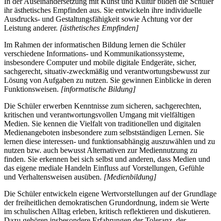
In der Auseinandersetzung mit Kunst und Kultur bilden die Schüler
ihr ästhetisches Empfinden aus. Sie entwickeln ihre individuelle
Ausdrucks- und Gestaltungsfähigkeit sowie Achtung vor der
Leistung anderer.
[ästhetisches Empfinden]
Im Rahmen der informatischen Bildung lernen die Schüler
verschiedene Informations- und Kommunikationssysteme,
insbesondere Computer und mobile digitale Endgeräte, sicher,
sachgerecht, situativ-zweckmäßig und verantwortungsbewusst zur
Lösung von Aufgaben zu nutzen. Sie gewinnen Einblicke in deren
Funktionsweisen.
[informatische Bildung]
Die Schüler erwerben Kenntnisse zum sicheren, sachgerechten,
kritischen und verantwortungsvollen Umgang mit vielfältigen
Medien. Sie kennen die Vielfalt von traditionellen und digitalen
Medienangeboten insbesondere zum selbstständigen Lernen. Sie
lernen diese interessen- und funktionsabhängig auszuwählen und zu
nutzen bzw. auch bewusst Alternativen zur Mediennutzung zu
finden. Sie erkennen bei sich selbst und anderen, dass Medien und
das eigene mediale Handeln Einfluss auf Vorstellungen, Gefühle
und Verhaltensweisen ausüben.
[Medienbildung]
Die Schüler entwickeln eigene Wertvorstellungen auf der Grundlage
der freiheitlichen demokratischen Grundordnung, indem sie Werte
im schulischen Alltag erleben, kritisch reflektieren und diskutieren.
Dazu gehören insbesondere Erfahrungen der Toleranz, der