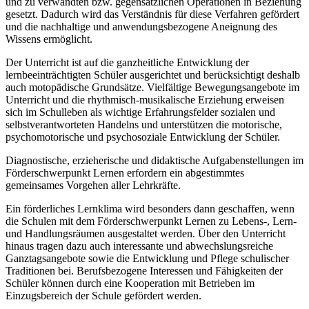
und zu verwandten bzw. gegensätzlichen Operationen in Beziehung
gesetzt. Dadurch wird das Verständnis für diese Verfahren gefördert
und die nachhaltige und anwendungsbezogene Aneignung des
Wissens ermöglicht.
Der Unterricht ist auf die ganzheitliche Entwicklung der
lernbeeinträchtigten Schüler ausgerichtet und berücksichtigt deshalb
auch motopädische Grundsätze. Vielfältige Bewegungsangebote im
Unterricht und die rhythmisch-musikalische Erziehung erweisen
sich im Schulleben als wichtige Erfahrungsfelder sozialen und
selbstverantworteten Handelns und unterstützen die motorische,
psychomotorische und psychosoziale Entwicklung der Schüler.
Diagnostische, erzieherische und didaktische Aufgabenstellungen im
Förderschwerpunkt Lernen erfordern ein abgestimmtes
gemeinsames Vorgehen aller Lehrkräfte.
Ein förderliches Lernklima wird besonders dann geschaffen, wenn
die Schulen mit dem Förderschwerpunkt Lernen zu Lebens-, Lern-
und Handlungsräumen ausgestaltet werden. Über den Unterricht
hinaus tragen dazu auch interessante und abwechslungsreiche
Ganztagsangebote sowie die Entwicklung und Pflege schulischer
Traditionen bei. Berufsbezogene Interessen und Fähigkeiten der
Schüler können durch eine Kooperation mit Betrieben im
Einzugsbereich der Schule gefördert werden.