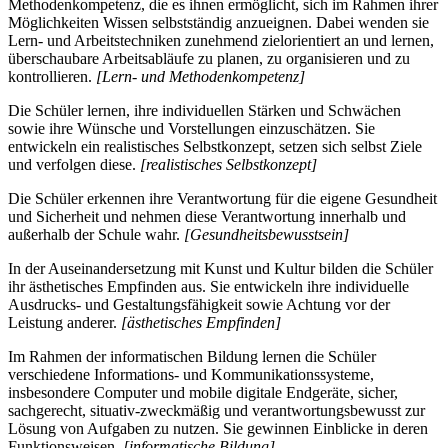
Methodenkompetenz, die es ihnen ermöglicht, sich im Rahmen ihrer
Möglichkeiten Wissen selbstständig anzueignen. Dabei wenden sie
Lern- und Arbeitstechniken zunehmend zielorientiert an und lernen,
überschaubare Arbeitsabläufe zu planen, zu organisieren und zu
kontrollieren.
[Lern- und Methodenkompetenz]
Die Schüler lernen, ihre individuellen Stärken und Schwächen
sowie ihre Wünsche und Vorstellungen einzuschätzen. Sie
entwickeln ein realistisches Selbstkonzept, setzen sich selbst Ziele
und verfolgen diese.
[realistisches Selbstkonzept]
Die Schüler erkennen ihre Verantwortung für die eigene Gesundheit
und Sicherheit und nehmen diese Verantwortung innerhalb und
außerhalb der Schule wahr.
[Gesundheitsbewusstsein]
In der Auseinandersetzung mit Kunst und Kultur bilden die Schüler
ihr ästhetisches Empfinden aus. Sie entwickeln ihre individuelle
Ausdrucks- und Gestaltungsfähigkeit sowie Achtung vor der
Leistung anderer.
[ästhetisches Empfinden]
Im Rahmen der informatischen Bildung lernen die Schüler
verschiedene Informations- und Kommunikationssysteme,
insbesondere Computer und mobile digitale Endgeräte, sicher,
sachgerecht, situativ-zweckmäßig und verantwortungsbewusst zur
Lösung von Aufgaben zu nutzen. Sie gewinnen Einblicke in deren
Funktionsweisen.
[informatische Bildung]