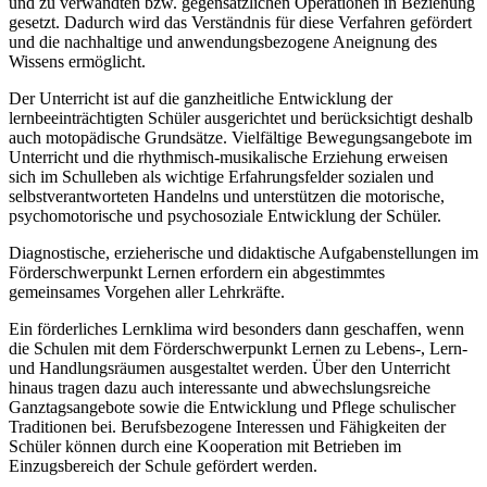
und zu verwandten bzw. gegensätzlichen Operationen in Beziehung
gesetzt. Dadurch wird das Verständnis für diese Verfahren gefördert
und die nachhaltige und anwendungsbezogene Aneignung des
Wissens ermöglicht.
Der Unterricht ist auf die ganzheitliche Entwicklung der
lernbeeinträchtigten Schüler ausgerichtet und berücksichtigt deshalb
auch motopädische Grundsätze. Vielfältige Bewegungsangebote im
Unterricht und die rhythmisch-musikalische Erziehung erweisen
sich im Schulleben als wichtige Erfahrungsfelder sozialen und
selbstverantworteten Handelns und unterstützen die motorische,
psychomotorische und psychosoziale Entwicklung der Schüler.
Diagnostische, erzieherische und didaktische Aufgabenstellungen im
Förderschwerpunkt Lernen erfordern ein abgestimmtes
gemeinsames Vorgehen aller Lehrkräfte.
Ein förderliches Lernklima wird besonders dann geschaffen, wenn
die Schulen mit dem Förderschwerpunkt Lernen zu Lebens-, Lern-
und Handlungsräumen ausgestaltet werden. Über den Unterricht
hinaus tragen dazu auch interessante und abwechslungsreiche
Ganztagsangebote sowie die Entwicklung und Pflege schulischer
Traditionen bei. Berufsbezogene Interessen und Fähigkeiten der
Schüler können durch eine Kooperation mit Betrieben im
Einzugsbereich der Schule gefördert werden.