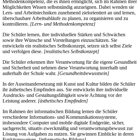
Methodenkompetenz, die es ihnen ermöglicht, sich im Rahmen ihrer
Möglichkeiten Wissen selbstständig anzueignen. Dabei wenden sie
Lern- und Arbeitstechniken zunehmend zielorientiert an und lernen,
überschaubare Arbeitsabläufe zu planen, zu organisieren und zu
kontrollieren.
[Lern- und Methodenkompetenz]
Die Schüler lernen, ihre individuellen Stärken und Schwächen
sowie ihre Wünsche und Vorstellungen einzuschätzen. Sie
entwickeln ein realistisches Selbstkonzept, setzen sich selbst Ziele
und verfolgen diese.
[realistisches Selbstkonzept]
Die Schüler erkennen ihre Verantwortung für die eigene Gesundheit
und Sicherheit und nehmen diese Verantwortung innerhalb und
außerhalb der Schule wahr.
[Gesundheitsbewusstsein]
In der Auseinandersetzung mit Kunst und Kultur bilden die Schüler
ihr ästhetisches Empfinden aus. Sie entwickeln ihre individuelle
Ausdrucks- und Gestaltungsfähigkeit sowie Achtung vor der
Leistung anderer.
[ästhetisches Empfinden]
Im Rahmen der informatischen Bildung lernen die Schüler
verschiedene Informations- und Kommunikationssysteme,
insbesondere Computer und mobile digitale Endgeräte, sicher,
sachgerecht, situativ-zweckmäßig und verantwortungsbewusst zur
Lösung von Aufgaben zu nutzen. Sie gewinnen Einblicke in deren
Funktionsweisen.
[informatische Bildung]