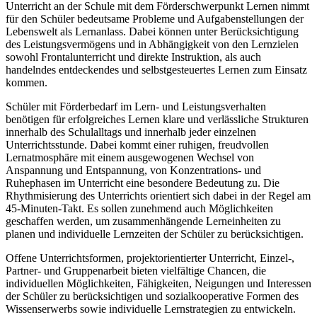
Unterricht an der Schule mit dem Förderschwerpunkt Lernen nimmt
für den Schüler bedeutsame Probleme und Aufgabenstellungen der
Lebenswelt als Lernanlass. Dabei können unter Berücksichtigung
des Leistungsvermögens und in Abhängigkeit von den Lernzielen
sowohl Frontalunterricht und direkte Instruktion, als auch
handelndes entdeckendes und selbstgesteuertes Lernen zum Einsatz
kommen.
Schüler mit Förderbedarf im Lern- und Leistungsverhalten
benötigen für erfolgreiches Lernen klare und verlässliche Strukturen
innerhalb des Schulalltags und innerhalb jeder einzelnen
Unterrichtsstunde. Dabei kommt einer ruhigen, freudvollen
Lernatmosphäre mit einem ausgewogenen Wechsel von
Anspannung und Entspannung, von Konzentrations- und
Ruhephasen im Unterricht eine besondere Bedeutung zu. Die
Rhythmisierung des Unterrichts orientiert sich dabei in der Regel am
45-Minuten-Takt. Es sollen zunehmend auch Möglichkeiten
geschaffen werden, um zusammenhängende Lerneinheiten zu
planen und individuelle Lernzeiten der Schüler zu berücksichtigen.
Offene Unterrichtsformen, projektorientierter Unterricht, Einzel-,
Partner- und Gruppenarbeit bieten vielfältige Chancen, die
individuellen Möglichkeiten, Fähigkeiten, Neigungen und Interessen
der Schüler zu berücksichtigen und sozialkooperative Formen des
Wissenserwerbs sowie individuelle Lernstrategien zu entwickeln.