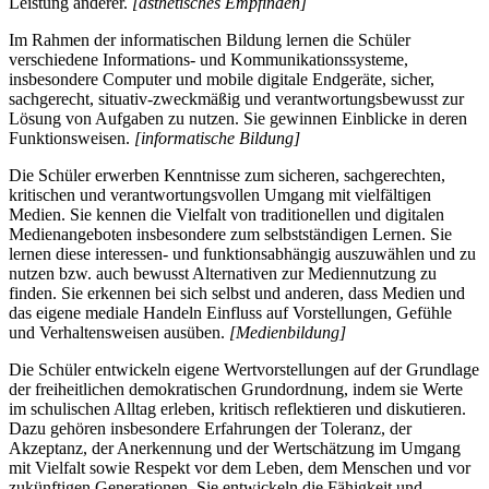
Leistung anderer.
[ästhetisches Empfinden]
Im Rahmen der informatischen Bildung lernen die Schüler
verschiedene Informations- und Kommunikationssysteme,
insbesondere Computer und mobile digitale Endgeräte, sicher,
sachgerecht, situativ-zweckmäßig und verantwortungsbewusst zur
Lösung von Aufgaben zu nutzen. Sie gewinnen Einblicke in deren
Funktionsweisen.
[informatische Bildung]
Die Schüler erwerben Kenntnisse zum sicheren, sachgerechten,
kritischen und verantwortungsvollen Umgang mit vielfältigen
Medien. Sie kennen die Vielfalt von traditionellen und digitalen
Medienangeboten insbesondere zum selbstständigen Lernen. Sie
lernen diese interessen- und funktionsabhängig auszuwählen und zu
nutzen bzw. auch bewusst Alternativen zur Mediennutzung zu
finden. Sie erkennen bei sich selbst und anderen, dass Medien und
das eigene mediale Handeln Einfluss auf Vorstellungen, Gefühle
und Verhaltensweisen ausüben.
[Medienbildung]
Die Schüler entwickeln eigene Wertvorstellungen auf der Grundlage
der freiheitlichen demokratischen Grundordnung, indem sie Werte
im schulischen Alltag erleben, kritisch reflektieren und diskutieren.
Dazu gehören insbesondere Erfahrungen der Toleranz, der
Akzeptanz, der Anerkennung und der Wertschätzung im Umgang
mit Vielfalt sowie Respekt vor dem Leben, dem Menschen und vor
zukünftigen Generationen. Sie entwickeln die Fähigkeit und