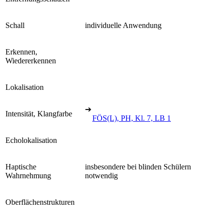
Schall
individuelle Anwendung
Erkennen,
Wiedererkennen
Lokalisation
➔
Intensität, Klangfarbe
FÖS(L), PH, Kl. 7, LB 1
Echolokalisation
Haptische
insbesondere bei blinden Schülern
Wahrnehmung
notwendig
Oberflächenstrukturen