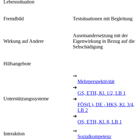
Lebenssituation
Fremdbild
Testsituationen mit Begleitung
Auseinandersetzung mit der
Wirkung auf Andere
Eigenwirkung in Bezug auf die
Sehschädigung
Hilfsangebote
⇒
Mehrperspektivität
➔
GS, ETH, Kl. 1/2, LB 1
Unterstützungssysteme
➔
FÖS(L), DE - HKS, Kl. 3/4,
LB 2
➔
OS, ETH, Kl. 8, LB 1
⇒
Interaktion
Sozialkompetenz