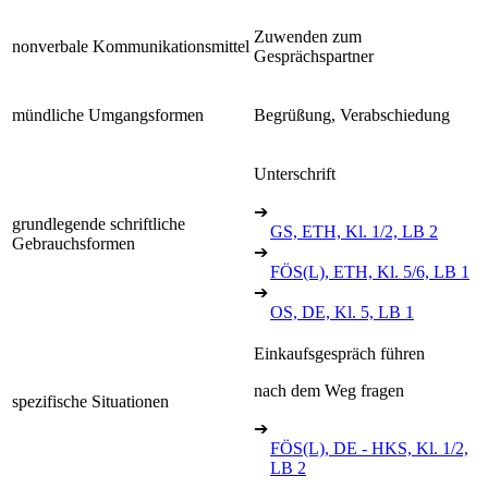
Zuwenden zum
nonverbale Kommunikationsmittel
Gesprächspartner
mündliche Umgangsformen
Begrüßung, Verabschiedung
Unterschrift
➔
grundlegende schriftliche
GS, ETH, Kl. 1/2, LB 2
Gebrauchsformen
➔
FÖS(L), ETH, Kl. 5/6, LB 1
➔
OS, DE, Kl. 5, LB 1
Einkaufsgespräch führen
nach dem Weg fragen
spezifische Situationen
➔
FÖS(L), DE - HKS, Kl. 1/2,
LB 2