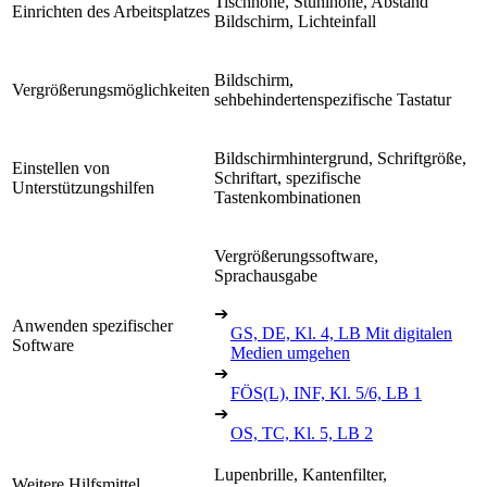
Tischhöhe, Stuhlhöhe, Abstand
Einrichten des Arbeitsplatzes
Bildschirm, Lichteinfall
Bildschirm,
Vergrößerungsmöglichkeiten
sehbehindertenspezifische Tastatur
Bildschirmhintergrund, Schriftgröße,
Einstellen von
Schriftart, spezifische
Unterstützungshilfen
Tastenkombinationen
Vergrößerungssoftware,
Sprachausgabe
➔
Anwenden spezifischer
GS, DE, Kl. 4, LB Mit digitalen
Software
Medien umgehen
➔
FÖS(L), INF, Kl. 5/6, LB 1
➔
OS, TC, Kl. 5, LB 2
Lupenbrille, Kantenfilter,
Weitere Hilfsmittel