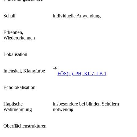
Schall
individuelle Anwendung
Erkennen,
Wiedererkennen
Lokalisation
➔
Intensität, Klangfarbe
FÖS(L), PH, Kl. 7, LB 1
Echolokalisation
Haptische
insbesondere bei blinden Schülern
Wahrnehmung
notwendig
Oberflächenstrukturen