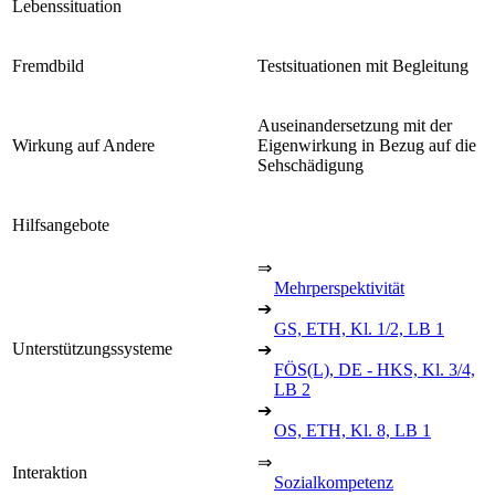
Lebenssituation
Fremdbild
Testsituationen mit Begleitung
Auseinandersetzung mit der
Wirkung auf Andere
Eigenwirkung in Bezug auf die
Sehschädigung
Hilfsangebote
⇒
Mehrperspektivität
➔
GS, ETH, Kl. 1/2, LB 1
Unterstützungssysteme
➔
FÖS(L), DE - HKS, Kl. 3/4,
LB 2
➔
OS, ETH, Kl. 8, LB 1
⇒
Interaktion
Sozialkompetenz