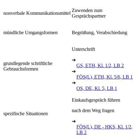
Zuwenden zum
nonverbale Kommunikationsmittel
Gesprächspartner
mündliche Umgangsformen
Begrüßung, Verabschiedung
Unterschrift
➔
grundlegende schriftliche
GS, ETH, Kl. 1/2, LB 2
Gebrauchsformen
➔
FÖS(L), ETH, Kl. 5/6, LB 1
➔
OS, DE, Kl. 5, LB 1
Einkaufsgespräch führen
nach dem Weg fragen
spezifische Situationen
➔
FÖS(L), DE - HKS, Kl. 1/2,
LB 2