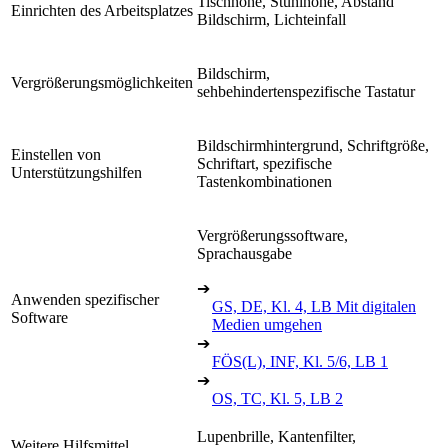
Tischhöhe, Stuhlhöhe, Abstand
Einrichten des Arbeitsplatzes
Bildschirm, Lichteinfall
Bildschirm,
Vergrößerungsmöglichkeiten
sehbehindertenspezifische Tastatur
Bildschirmhintergrund, Schriftgröße,
Einstellen von
Schriftart, spezifische
Unterstützungshilfen
Tastenkombinationen
Vergrößerungssoftware,
Sprachausgabe
➔
Anwenden spezifischer
GS, DE, Kl. 4, LB Mit digitalen
Software
Medien umgehen
➔
FÖS(L), INF, Kl. 5/6, LB 1
➔
OS, TC, Kl. 5, LB 2
Lupenbrille, Kantenfilter,
Weitere Hilfsmittel