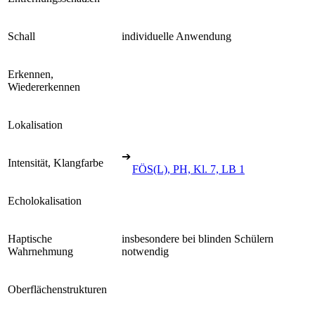
Schall
individuelle Anwendung
Erkennen,
Wiedererkennen
Lokalisation
➔
Intensität, Klangfarbe
FÖS(L), PH, Kl. 7, LB 1
Echolokalisation
Haptische
insbesondere bei blinden Schülern
Wahrnehmung
notwendig
Oberflächenstrukturen