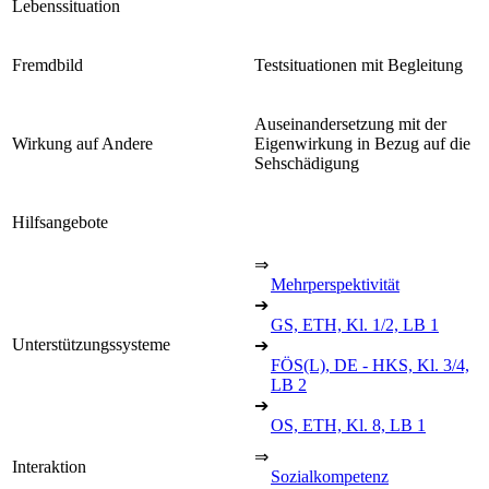
Lebenssituation
Fremdbild
Testsituationen mit Begleitung
Auseinandersetzung mit der
Wirkung auf Andere
Eigenwirkung in Bezug auf die
Sehschädigung
Hilfsangebote
⇒
Mehrperspektivität
➔
GS, ETH, Kl. 1/2, LB 1
Unterstützungssysteme
➔
FÖS(L), DE - HKS, Kl. 3/4,
LB 2
➔
OS, ETH, Kl. 8, LB 1
⇒
Interaktion
Sozialkompetenz