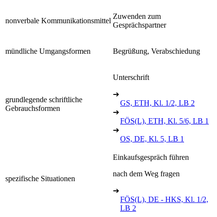
Zuwenden zum
nonverbale Kommunikationsmittel
Gesprächspartner
mündliche Umgangsformen
Begrüßung, Verabschiedung
Unterschrift
➔
grundlegende schriftliche
GS, ETH, Kl. 1/2, LB 2
Gebrauchsformen
➔
FÖS(L), ETH, Kl. 5/6, LB 1
➔
OS, DE, Kl. 5, LB 1
Einkaufsgespräch führen
nach dem Weg fragen
spezifische Situationen
➔
FÖS(L), DE - HKS, Kl. 1/2,
LB 2