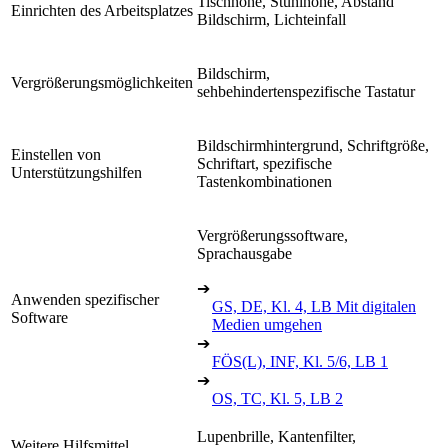
Tischhöhe, Stuhlhöhe, Abstand
Einrichten des Arbeitsplatzes
Bildschirm, Lichteinfall
Bildschirm,
Vergrößerungsmöglichkeiten
sehbehindertenspezifische Tastatur
Bildschirmhintergrund, Schriftgröße,
Einstellen von
Schriftart, spezifische
Unterstützungshilfen
Tastenkombinationen
Vergrößerungssoftware,
Sprachausgabe
➔
Anwenden spezifischer
GS, DE, Kl. 4, LB Mit digitalen
Software
Medien umgehen
➔
FÖS(L), INF, Kl. 5/6, LB 1
➔
OS, TC, Kl. 5, LB 2
Lupenbrille, Kantenfilter,
Weitere Hilfsmittel