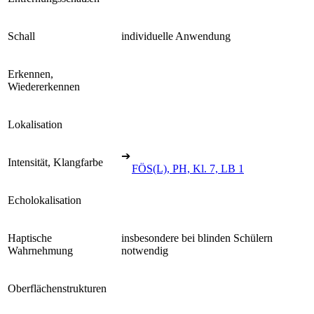
Schall
individuelle Anwendung
Erkennen,
Wiedererkennen
Lokalisation
➔
Intensität, Klangfarbe
FÖS(L), PH, Kl. 7, LB 1
Echolokalisation
Haptische
insbesondere bei blinden Schülern
Wahrnehmung
notwendig
Oberflächenstrukturen