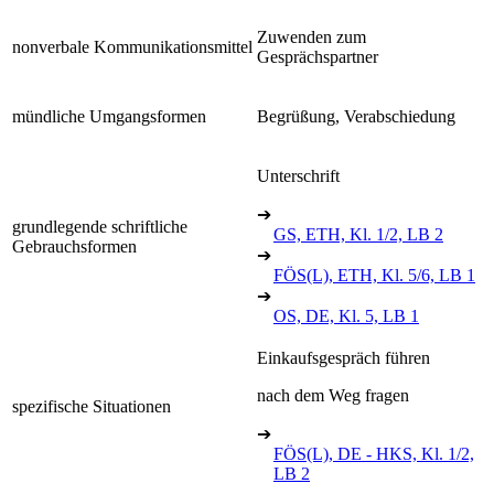
Zuwenden zum
nonverbale Kommunikationsmittel
Gesprächspartner
mündliche Umgangsformen
Begrüßung, Verabschiedung
Unterschrift
➔
grundlegende schriftliche
GS, ETH, Kl. 1/2, LB 2
Gebrauchsformen
➔
FÖS(L), ETH, Kl. 5/6, LB 1
➔
OS, DE, Kl. 5, LB 1
Einkaufsgespräch führen
nach dem Weg fragen
spezifische Situationen
➔
FÖS(L), DE - HKS, Kl. 1/2,
LB 2