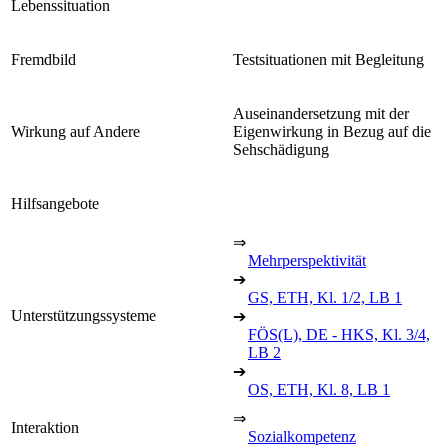
Lebenssituation
Fremdbild
Testsituationen mit Begleitung
Auseinandersetzung mit der
Wirkung auf Andere
Eigenwirkung in Bezug auf die
Sehschädigung
Hilfsangebote
⇒
Mehrperspektivität
➔
GS, ETH, Kl. 1/2, LB 1
Unterstützungssysteme
➔
FÖS(L), DE - HKS, Kl. 3/4,
LB 2
➔
OS, ETH, Kl. 8, LB 1
⇒
Interaktion
Sozialkompetenz