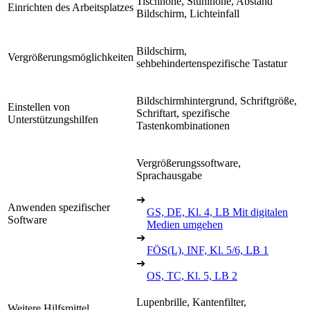
Tischhöhe, Stuhlhöhe, Abstand
Einrichten des Arbeitsplatzes
Bildschirm, Lichteinfall
Bildschirm,
Vergrößerungsmöglichkeiten
sehbehindertenspezifische Tastatur
Bildschirmhintergrund, Schriftgröße,
Einstellen von
Schriftart, spezifische
Unterstützungshilfen
Tastenkombinationen
Vergrößerungssoftware,
Sprachausgabe
➔
Anwenden spezifischer
GS, DE, Kl. 4, LB Mit digitalen
Software
Medien umgehen
➔
FÖS(L), INF, Kl. 5/6, LB 1
➔
OS, TC, Kl. 5, LB 2
Lupenbrille, Kantenfilter,
Weitere Hilfsmittel