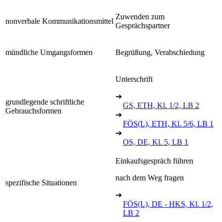
Zuwenden zum
nonverbale Kommunikationsmittel
Gesprächspartner
mündliche Umgangsformen
Begrüßung, Verabschiedung
Unterschrift
➔
grundlegende schriftliche
GS, ETH, Kl. 1/2, LB 2
Gebrauchsformen
➔
FÖS(L), ETH, Kl. 5/6, LB 1
➔
OS, DE, Kl. 5, LB 1
Einkaufsgespräch führen
nach dem Weg fragen
spezifische Situationen
➔
FÖS(L), DE - HKS, Kl. 1/2,
LB 2