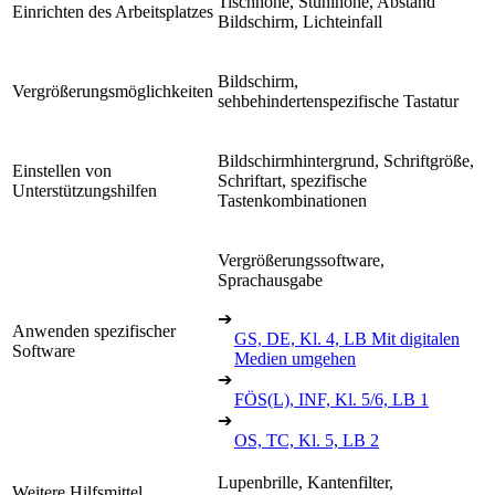
Tischhöhe, Stuhlhöhe, Abstand
Einrichten des Arbeitsplatzes
Bildschirm, Lichteinfall
Bildschirm,
Vergrößerungsmöglichkeiten
sehbehindertenspezifische Tastatur
Bildschirmhintergrund, Schriftgröße,
Einstellen von
Schriftart, spezifische
Unterstützungshilfen
Tastenkombinationen
Vergrößerungssoftware,
Sprachausgabe
➔
Anwenden spezifischer
GS, DE, Kl. 4, LB Mit digitalen
Software
Medien umgehen
➔
FÖS(L), INF, Kl. 5/6, LB 1
➔
OS, TC, Kl. 5, LB 2
Lupenbrille, Kantenfilter,
Weitere Hilfsmittel