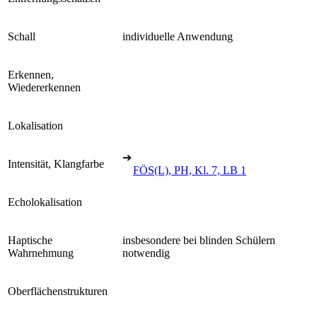
Schall
individuelle Anwendung
Erkennen,
Wiedererkennen
Lokalisation
➔
Intensität, Klangfarbe
FÖS(L), PH, Kl. 7, LB 1
Echolokalisation
Haptische
insbesondere bei blinden Schülern
Wahrnehmung
notwendig
Oberflächenstrukturen