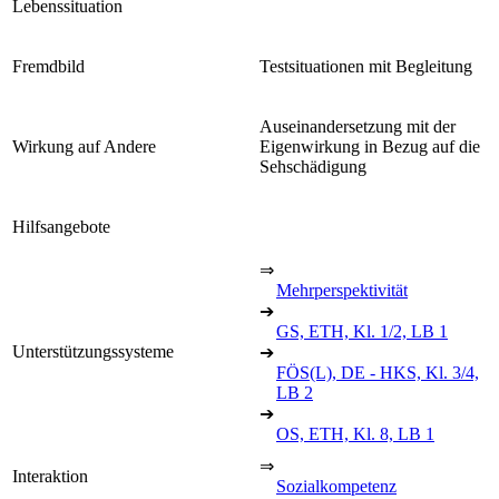
Lebenssituation
Fremdbild
Testsituationen mit Begleitung
Auseinandersetzung mit der
Wirkung auf Andere
Eigenwirkung in Bezug auf die
Sehschädigung
Hilfsangebote
⇒
Mehrperspektivität
➔
GS, ETH, Kl. 1/2, LB 1
Unterstützungssysteme
➔
FÖS(L), DE - HKS, Kl. 3/4,
LB 2
➔
OS, ETH, Kl. 8, LB 1
⇒
Interaktion
Sozialkompetenz