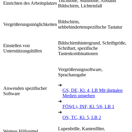
Tischhöhe, Stuhlhöhe, Abstand
Einrichten des Arbeitsplatzes
Bildschirm, Lichteinfall
Bildschirm,
Vergrößerungsmöglichkeiten
sehbehindertenspezifische Tastatur
Bildschirmhintergrund, Schriftgröße,
Einstellen von
Schriftart, spezifische
Unterstützungshilfen
Tastenkombinationen
Vergrößerungssoftware,
Sprachausgabe
➔
Anwenden spezifischer
GS, DE, Kl. 4, LB Mit digitalen
Software
Medien umgehen
➔
FÖS(L), INF, Kl. 5/6, LB 1
➔
OS, TC, Kl. 5, LB 2
Lupenbrille, Kantenfilter,
Weitere Hilfsmittel