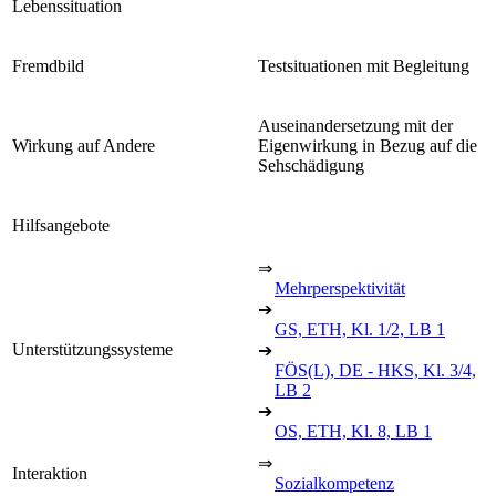
Lebenssituation
Fremdbild
Testsituationen mit Begleitung
Auseinandersetzung mit der
Wirkung auf Andere
Eigenwirkung in Bezug auf die
Sehschädigung
Hilfsangebote
⇒
Mehrperspektivität
➔
GS, ETH, Kl. 1/2, LB 1
Unterstützungssysteme
➔
FÖS(L), DE - HKS, Kl. 3/4,
LB 2
➔
OS, ETH, Kl. 8, LB 1
⇒
Interaktion
Sozialkompetenz