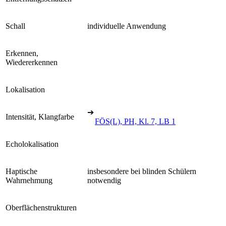
Schall
individuelle Anwendung
Erkennen,
Wiedererkennen
Lokalisation
➔
Intensität, Klangfarbe
FÖS(L), PH, Kl. 7, LB 1
Echolokalisation
Haptische
insbesondere bei blinden Schülern
Wahrnehmung
notwendig
Oberflächenstrukturen