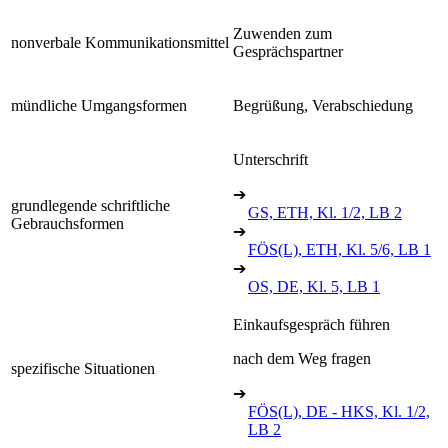
Zuwenden zum
nonverbale Kommunikationsmittel
Gesprächspartner
mündliche Umgangsformen
Begrüßung, Verabschiedung
Unterschrift
➔
grundlegende schriftliche
GS, ETH, Kl. 1/2, LB 2
Gebrauchsformen
➔
FÖS(L), ETH, Kl. 5/6, LB 1
➔
OS, DE, Kl. 5, LB 1
Einkaufsgespräch führen
nach dem Weg fragen
spezifische Situationen
➔
FÖS(L), DE - HKS, Kl. 1/2,
LB 2