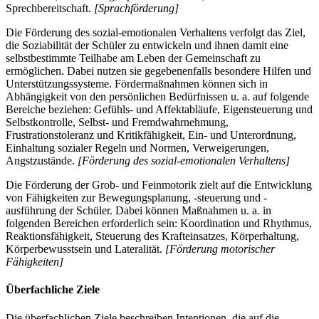
Sprechbereitschaft.
[Sprachförderung]
Die Förderung des sozial-emotionalen Verhaltens verfolgt das Ziel,
die Soziabilität der Schüler zu entwickeln und ihnen damit eine
selbstbestimmte Teilhabe am Leben der Gemeinschaft zu
ermöglichen. Dabei nutzen sie gegebenenfalls besondere Hilfen und
Unterstützungssysteme. Fördermaßnahmen können sich in
Abhängigkeit von den persönlichen Bedürfnissen u. a. auf folgende
Bereiche beziehen: Gefühls- und Affektabläufe, Eigensteuerung und
Selbstkontrolle, Selbst- und Fremdwahrnehmung,
Frustrationstoleranz und Kritikfähigkeit, Ein- und Unterordnung,
Einhaltung sozialer Regeln und Normen, Verweigerungen,
Angstzustände.
[Förderung des sozial-emotionalen Verhaltens]
Die Förderung der Grob- und Feinmotorik zielt auf die Entwicklung
von Fähigkeiten zur Bewegungsplanung, -steuerung und -
ausführung der Schüler. Dabei können Maßnahmen u. a. in
folgenden Bereichen erforderlich sein: Koordination und Rhythmus,
Reaktionsfähigkeit, Steuerung des Krafteinsatzes, Körperhaltung,
Körperbewusstsein und Lateralität.
[Förderung motorischer
Fähigkeiten]
Überfachliche Ziele
Die überfachlichen Ziele beschreiben Intentionen, die auf die