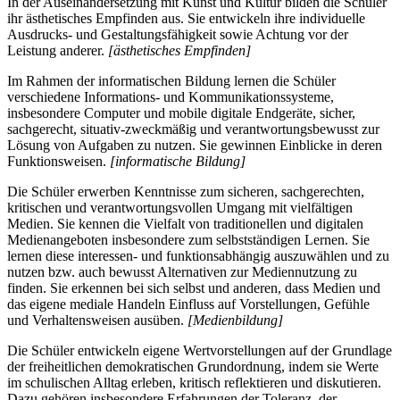
In der Auseinandersetzung mit Kunst und Kultur bilden die Schüler
ihr ästhetisches Empfinden aus. Sie entwickeln ihre individuelle
Ausdrucks- und Gestaltungsfähigkeit sowie Achtung vor der
Leistung anderer.
[ästhetisches Empfinden]
Im Rahmen der informatischen Bildung lernen die Schüler
verschiedene Informations- und Kommunikationssysteme,
insbesondere Computer und mobile digitale Endgeräte, sicher,
sachgerecht, situativ-zweckmäßig und verantwortungsbewusst zur
Lösung von Aufgaben zu nutzen. Sie gewinnen Einblicke in deren
Funktionsweisen.
[informatische Bildung]
Die Schüler erwerben Kenntnisse zum sicheren, sachgerechten,
kritischen und verantwortungsvollen Umgang mit vielfältigen
Medien. Sie kennen die Vielfalt von traditionellen und digitalen
Medienangeboten insbesondere zum selbstständigen Lernen. Sie
lernen diese interessen- und funktionsabhängig auszuwählen und zu
nutzen bzw. auch bewusst Alternativen zur Mediennutzung zu
finden. Sie erkennen bei sich selbst und anderen, dass Medien und
das eigene mediale Handeln Einfluss auf Vorstellungen, Gefühle
und Verhaltensweisen ausüben.
[Medienbildung]
Die Schüler entwickeln eigene Wertvorstellungen auf der Grundlage
der freiheitlichen demokratischen Grundordnung, indem sie Werte
im schulischen Alltag erleben, kritisch reflektieren und diskutieren.
Dazu gehören insbesondere Erfahrungen der Toleranz, der