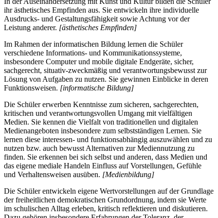
In der Auseinandersetzung mit Kunst und Kultur bilden die Schüler
ihr ästhetisches Empfinden aus. Sie entwickeln ihre individuelle
Ausdrucks- und Gestaltungsfähigkeit sowie Achtung vor der
Leistung anderer.
[ästhetisches Empfinden]
Im Rahmen der informatischen Bildung lernen die Schüler
verschiedene Informations- und Kommunikationssysteme,
insbesondere Computer und mobile digitale Endgeräte, sicher,
sachgerecht, situativ-zweckmäßig und verantwortungsbewusst zur
Lösung von Aufgaben zu nutzen. Sie gewinnen Einblicke in deren
Funktionsweisen.
[informatische Bildung]
Die Schüler erwerben Kenntnisse zum sicheren, sachgerechten,
kritischen und verantwortungsvollen Umgang mit vielfältigen
Medien. Sie kennen die Vielfalt von traditionellen und digitalen
Medienangeboten insbesondere zum selbstständigen Lernen. Sie
lernen diese interessen- und funktionsabhängig auszuwählen und zu
nutzen bzw. auch bewusst Alternativen zur Mediennutzung zu
finden. Sie erkennen bei sich selbst und anderen, dass Medien und
das eigene mediale Handeln Einfluss auf Vorstellungen, Gefühle
und Verhaltensweisen ausüben.
[Medienbildung]
Die Schüler entwickeln eigene Wertvorstellungen auf der Grundlage
der freiheitlichen demokratischen Grundordnung, indem sie Werte
im schulischen Alltag erleben, kritisch reflektieren und diskutieren.
Dazu gehören insbesondere Erfahrungen der Toleranz, der