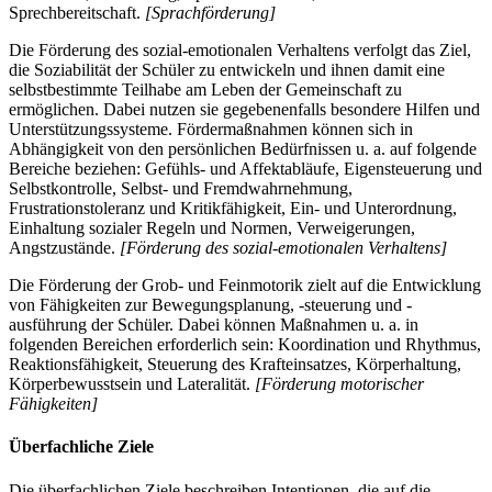
Sprechbereitschaft.
[Sprachförderung]
Die Förderung des sozial-emotionalen Verhaltens verfolgt das Ziel,
die Soziabilität der Schüler zu entwickeln und ihnen damit eine
selbstbestimmte Teilhabe am Leben der Gemeinschaft zu
ermöglichen. Dabei nutzen sie gegebenenfalls besondere Hilfen und
Unterstützungssysteme. Fördermaßnahmen können sich in
Abhängigkeit von den persönlichen Bedürfnissen u. a. auf folgende
Bereiche beziehen: Gefühls- und Affektabläufe, Eigensteuerung und
Selbstkontrolle, Selbst- und Fremdwahrnehmung,
Frustrationstoleranz und Kritikfähigkeit, Ein- und Unterordnung,
Einhaltung sozialer Regeln und Normen, Verweigerungen,
Angstzustände.
[Förderung des sozial-emotionalen Verhaltens]
Die Förderung der Grob- und Feinmotorik zielt auf die Entwicklung
von Fähigkeiten zur Bewegungsplanung, -steuerung und -
ausführung der Schüler. Dabei können Maßnahmen u. a. in
folgenden Bereichen erforderlich sein: Koordination und Rhythmus,
Reaktionsfähigkeit, Steuerung des Krafteinsatzes, Körperhaltung,
Körperbewusstsein und Lateralität.
[Förderung motorischer
Fähigkeiten]
Überfachliche Ziele
Die überfachlichen Ziele beschreiben Intentionen, die auf die