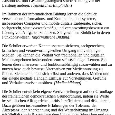
Ausdrucks- und Gestaltungsfähigkeit sowie Achtung vor der
Leistung anderer.
[ästhetisches Empfinden]
Im Rahmen der informatischen Bildung lernen die Schüler
verschiedene Informations- und Kommunikationssysteme,
insbesondere Computer und mobile digitale Endgeräte, sicher,
sachgerecht, situativ-zweckmäßig und verantwortungsbewusst zur
Lösung von Aufgaben zu nutzen. Sie gewinnen Einblicke in deren
Funktionsweisen.
[informatische Bildung]
Die Schüler erwerben Kenntnisse zum sicheren, sachgerechten,
kritischen und verantwortungsvollen Umgang mit vielfältigen
Medien. Sie kennen die Vielfalt von traditionellen und digitalen
Medienangeboten insbesondere zum selbstständigen Lernen. Sie
lernen diese interessen- und funktionsabhängig auszuwählen und zu
nutzen bzw. auch bewusst Alternativen zur Mediennutzung zu
finden. Sie erkennen bei sich selbst und anderen, dass Medien und
das eigene mediale Handeln Einfluss auf Vorstellungen, Gefühle
und Verhaltensweisen ausüben.
[Medienbildung]
Die Schüler entwickeln eigene Wertvorstellungen auf der Grundlage
der freiheitlichen demokratischen Grundordnung, indem sie Werte
im schulischen Alltag erleben, kritisch reflektieren und diskutieren.
Dazu gehören insbesondere Erfahrungen der Toleranz, der
Akzeptanz, der Anerkennung und der Wertschätzung im Umgang
mit Vielfalt sowie Respekt vor dem Leben, dem Menschen und vor