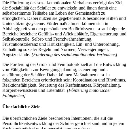
Die Förderung des sozial-emotionalen Verhaltens verfolgt das Ziel,
die Soziabilität der Schüler zu entwickeln und ihnen damit eine
selbstbestimmte Teilhabe am Leben der Gemeinschaft zu
ermöglichen. Dabei nutzen sie gegebenenfalls besondere Hilfen und
Unterstützungssysteme. Fördermaßnahmen können sich in
Abhängigkeit von den persönlichen Bedürfnissen u. a. auf folgende
Bereiche beziehen: Gefühls- und Affektabläufe, Eigensteuerung und
Selbstkontrolle, Selbst- und Fremdwahrnehmung,
Frustrationstoleranz und Kritikfähigkeit, Ein- und Unterordnung,
Einhaltung sozialer Regeln und Normen, Verweigerungen,
Angstzustände.
[Förderung des sozial-emotionalen Verhaltens]
Die Förderung der Grob- und Feinmotorik zielt auf die Entwicklung
von Fähigkeiten zur Bewegungsplanung, -steuerung und -
ausführung der Schüler. Dabei können Maßnahmen u. a. in
folgenden Bereichen erforderlich sein: Koordination und Rhythmus,
Reaktionsfähigkeit, Steuerung des Krafteinsatzes, Körperhaltung,
Körperbewusstsein und Lateralität.
[Förderung motorischer
Fähigkeiten]
Überfachliche Ziele
Die überfachlichen Ziele beschreiben Intentionen, die auf die
Persönlichkeitsentwicklung der Schüler gerichtet sind und in jedem
Fach konkretisiert und umgesetzt werden müssen.