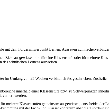
chule mit dem Förderschwerpunkt Lernen, Aussagen zum fächerverbind
n Ziele ausgewiesen, die für eine Klassenstufe oder für mehrere Klassen
on des schulischen Lernens ausweisen.
akter im Umfang von 25 Wochen verbindlich festgeschrieben. Zusätzlich
bereiche innerhalb einer Klassenstufe bzw. zu Schwerpunkten innerhal
, variiert werden.
e für mehrere Klassenstufen gemeinsam ausgewiesen, entscheidet der Le
 Abstimmung mit der Fach- und Klassenkonferenz über die Zuordnung de