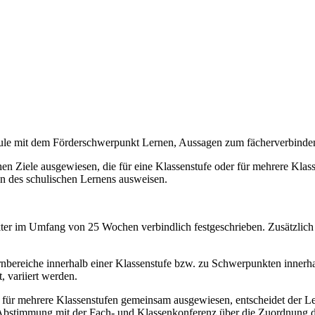
chule mit dem Förderschwerpunkt Lernen, Aussagen zum fächerverbind
n Ziele ausgewiesen, die für eine Klassenstufe oder für mehrere Klassen
on des schulischen Lernens ausweisen.
akter im Umfang von 25 Wochen verbindlich festgeschrieben. Zusätzlich
bereiche innerhalb einer Klassenstufe bzw. zu Schwerpunkten innerhal
, variiert werden.
e für mehrere Klassenstufen gemeinsam ausgewiesen, entscheidet der Le
 Abstimmung mit der Fach- und Klassenkonferenz über die Zuordnung de