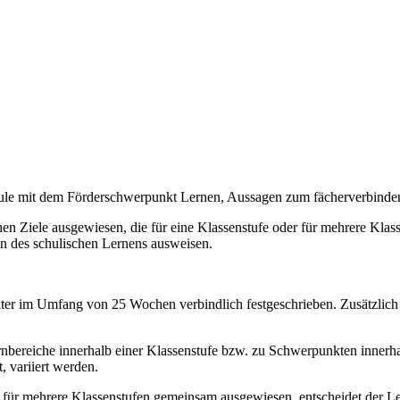
chule mit dem Förderschwerpunkt Lernen, Aussagen zum fächerverbind
n Ziele ausgewiesen, die für eine Klassenstufe oder für mehrere Klassen
on des schulischen Lernens ausweisen.
akter im Umfang von 25 Wochen verbindlich festgeschrieben. Zusätzlich
bereiche innerhalb einer Klassenstufe bzw. zu Schwerpunkten innerhal
, variiert werden.
e für mehrere Klassenstufen gemeinsam ausgewiesen, entscheidet der Le