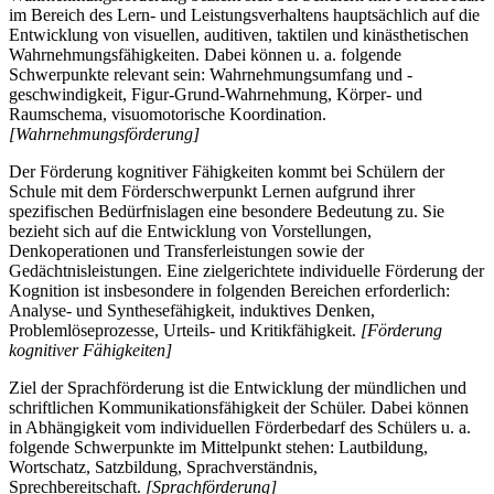
im Bereich des Lern- und Leistungsverhaltens hauptsächlich auf die
Entwicklung von visuellen, auditiven, taktilen und kinästhetischen
Wahrnehmungsfähigkeiten. Dabei können u. a. folgende
Schwerpunkte relevant sein: Wahrnehmungsumfang und -
geschwindigkeit, Figur-Grund-Wahrnehmung, Körper- und
Raumschema, visuomotorische Koordination.
[Wahrnehmungsförderung]
Der Förderung kognitiver Fähigkeiten kommt bei Schülern der
Schule mit dem Förderschwerpunkt Lernen aufgrund ihrer
spezifischen Bedürfnislagen eine besondere Bedeutung zu. Sie
bezieht sich auf die Entwicklung von Vorstellungen,
Denkoperationen und Transferleistungen sowie der
Gedächtnisleistungen. Eine zielgerichtete individuelle Förderung der
Kognition ist insbesondere in folgenden Bereichen erforderlich:
Analyse- und Synthesefähigkeit, induktives Denken,
Problemlöseprozesse, Urteils- und Kritikfähigkeit.
[Förderung
kognitiver Fähigkeiten]
Ziel der Sprachförderung ist die Entwicklung der mündlichen und
schriftlichen Kommunikationsfähigkeit der Schüler. Dabei können
in Abhängigkeit vom individuellen Förderbedarf des Schülers u. a.
folgende Schwerpunkte im Mittelpunkt stehen: Lautbildung,
Wortschatz, Satzbildung, Sprachverständnis,
Sprechbereitschaft.
[Sprachförderung]