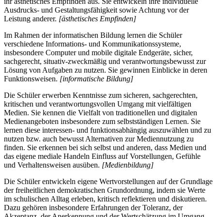
ihr ästhetisches Empfinden aus. Sie entwickeln ihre individuelle
Ausdrucks- und Gestaltungsfähigkeit sowie Achtung vor der
Leistung anderer.
[ästhetisches Empfinden]
Im Rahmen der informatischen Bildung lernen die Schüler
verschiedene Informations- und Kommunikationssysteme,
insbesondere Computer und mobile digitale Endgeräte, sicher,
sachgerecht, situativ-zweckmäßig und verantwortungsbewusst zur
Lösung von Aufgaben zu nutzen. Sie gewinnen Einblicke in deren
Funktionsweisen.
[informatische Bildung]
Die Schüler erwerben Kenntnisse zum sicheren, sachgerechten,
kritischen und verantwortungsvollen Umgang mit vielfältigen
Medien. Sie kennen die Vielfalt von traditionellen und digitalen
Medienangeboten insbesondere zum selbstständigen Lernen. Sie
lernen diese interessen- und funktionsabhängig auszuwählen und zu
nutzen bzw. auch bewusst Alternativen zur Mediennutzung zu
finden. Sie erkennen bei sich selbst und anderen, dass Medien und
das eigene mediale Handeln Einfluss auf Vorstellungen, Gefühle
und Verhaltensweisen ausüben.
[Medienbildung]
Die Schüler entwickeln eigene Wertvorstellungen auf der Grundlage
der freiheitlichen demokratischen Grundordnung, indem sie Werte
im schulischen Alltag erleben, kritisch reflektieren und diskutieren.
Dazu gehören insbesondere Erfahrungen der Toleranz, der
Akzeptanz, der Anerkennung und der Wertschätzung im Umgang