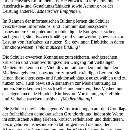
ihr ästhetisches Empfinden aus. Sie entwickeln ihre individuelle
Ausdrucks- und Gestaltungsfähigkeit sowie Achtung vor der
Leistung anderer.
[ästhetisches Empfinden]
Im Rahmen der informatischen Bildung lernen die Schüler
verschiedene Informations- und Kommunikationssysteme,
insbesondere Computer und mobile digitale Endgeräte, sicher,
sachgerecht, situativ-zweckmäßig und verantwortungsbewusst zur
Lösung von Aufgaben zu nutzen. Sie gewinnen Einblicke in deren
Funktionsweisen.
[informatische Bildung]
Die Schüler erwerben Kenntnisse zum sicheren, sachgerechten,
kritischen und verantwortungsvollen Umgang mit vielfältigen
Medien. Sie kennen die Vielfalt von traditionellen und digitalen
Medienangeboten insbesondere zum selbstständigen Lernen. Sie
lernen diese interessen- und funktionsabhängig auszuwählen und zu
nutzen bzw. auch bewusst Alternativen zur Mediennutzung zu
finden. Sie erkennen bei sich selbst und anderen, dass Medien und
das eigene mediale Handeln Einfluss auf Vorstellungen, Gefühle
und Verhaltensweisen ausüben.
[Medienbildung]
Die Schüler entwickeln eigene Wertvorstellungen auf der Grundlage
der freiheitlichen demokratischen Grundordnung, indem sie Werte
im schulischen Alltag erleben, kritisch reflektieren und diskutieren.
Dazu gehören insbesondere Erfahrungen der Toleranz, der
Akzeptanz, der Anerkennung und der Wertschätzung im Umgang