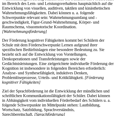
im Bereich des Lern- und Leistungsverhaltens hauptsächlich auf die
Entwicklung von visuellen, auditiven, taktilen und kinästhetischen
Wahrnehmungsfähigkeiten. Dabei können u. a. folgende
Schwerpunkte relevant sein: Wahrnehmungsumfang und -
geschwindigkeit, Figur-Grund-Wahrnehmung, Körper- und
Raumschema, visuomotorische Koordination.
[Wahrnehmungsförderung]
Der Förderung kognitiver Fähigkeiten kommt bei Schülern der
Schule mit dem Förderschwerpunkt Lernen aufgrund ihrer
spezifischen Bedürfnislagen eine besondere Bedeutung zu. Sie
bezieht sich auf die Entwicklung von Vorstellungen,
Denkoperationen und Transferleistungen sowie der
Gedächtnisleistungen. Eine zielgerichtete individuelle Förderung der
Kognition ist insbesondere in folgenden Bereichen erforderlich:
Analyse- und Synthesefähigkeit, induktives Denken,
Problemlöseprozesse, Urteils- und Kritikfähigkeit.
[Förderung
kognitiver Fähigkeiten]
Ziel der Sprachförderung ist die Entwicklung der mündlichen und
schriftlichen Kommunikationsfähigkeit der Schüler. Dabei können
in Abhängigkeit vom individuellen Förderbedarf des Schülers u. a.
folgende Schwerpunkte im Mittelpunkt stehen: Lautbildung,
Wortschatz, Satzbildung, Sprachverständnis,
Sprechbereitschaft.
[Sprachförderung]