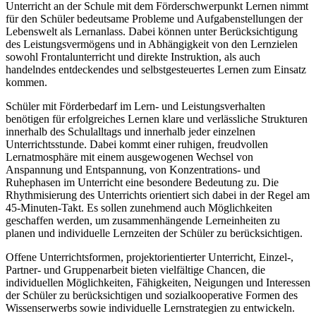
Unterricht an der Schule mit dem Förderschwerpunkt Lernen nimmt
für den Schüler bedeutsame Probleme und Aufgabenstellungen der
Lebenswelt als Lernanlass. Dabei können unter Berücksichtigung
des Leistungsvermögens und in Abhängigkeit von den Lernzielen
sowohl Frontalunterricht und direkte Instruktion, als auch
handelndes entdeckendes und selbstgesteuertes Lernen zum Einsatz
kommen.
Schüler mit Förderbedarf im Lern- und Leistungsverhalten
benötigen für erfolgreiches Lernen klare und verlässliche Strukturen
innerhalb des Schulalltags und innerhalb jeder einzelnen
Unterrichtsstunde. Dabei kommt einer ruhigen, freudvollen
Lernatmosphäre mit einem ausgewogenen Wechsel von
Anspannung und Entspannung, von Konzentrations- und
Ruhephasen im Unterricht eine besondere Bedeutung zu. Die
Rhythmisierung des Unterrichts orientiert sich dabei in der Regel am
45-Minuten-Takt. Es sollen zunehmend auch Möglichkeiten
geschaffen werden, um zusammenhängende Lerneinheiten zu
planen und individuelle Lernzeiten der Schüler zu berücksichtigen.
Offene Unterrichtsformen, projektorientierter Unterricht, Einzel-,
Partner- und Gruppenarbeit bieten vielfältige Chancen, die
individuellen Möglichkeiten, Fähigkeiten, Neigungen und Interessen
der Schüler zu berücksichtigen und sozialkooperative Formen des
Wissenserwerbs sowie individuelle Lernstrategien zu entwickeln.