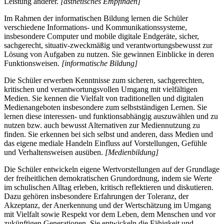
Leistung anderer.
[ästhetisches Empfinden]
Im Rahmen der informatischen Bildung lernen die Schüler
verschiedene Informations- und Kommunikationssysteme,
insbesondere Computer und mobile digitale Endgeräte, sicher,
sachgerecht, situativ-zweckmäßig und verantwortungsbewusst zur
Lösung von Aufgaben zu nutzen. Sie gewinnen Einblicke in deren
Funktionsweisen.
[informatische Bildung]
Die Schüler erwerben Kenntnisse zum sicheren, sachgerechten,
kritischen und verantwortungsvollen Umgang mit vielfältigen
Medien. Sie kennen die Vielfalt von traditionellen und digitalen
Medienangeboten insbesondere zum selbstständigen Lernen. Sie
lernen diese interessen- und funktionsabhängig auszuwählen und zu
nutzen bzw. auch bewusst Alternativen zur Mediennutzung zu
finden. Sie erkennen bei sich selbst und anderen, dass Medien und
das eigene mediale Handeln Einfluss auf Vorstellungen, Gefühle
und Verhaltensweisen ausüben.
[Medienbildung]
Die Schüler entwickeln eigene Wertvorstellungen auf der Grundlage
der freiheitlichen demokratischen Grundordnung, indem sie Werte
im schulischen Alltag erleben, kritisch reflektieren und diskutieren.
Dazu gehören insbesondere Erfahrungen der Toleranz, der
Akzeptanz, der Anerkennung und der Wertschätzung im Umgang
mit Vielfalt sowie Respekt vor dem Leben, dem Menschen und vor
zukünftigen Generationen. Sie entwickeln die Fähigkeit und